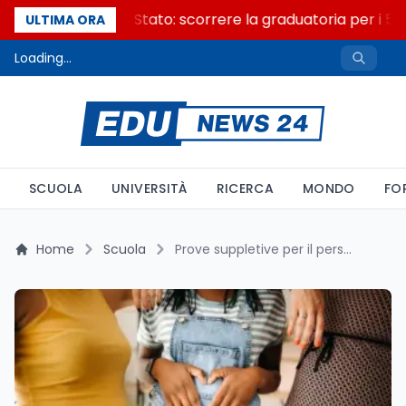
Consiglio di Stato: scorrere la graduatoria per i 500
ULTIMA ORA
Loading...
SCUOLA
UNIVERSITÀ
RICERCA
MONDO
FO
Home
Scuola
Prove suppletive per il personale ATA: tutela delle candidate in gravidanza e allattamento nel 2026