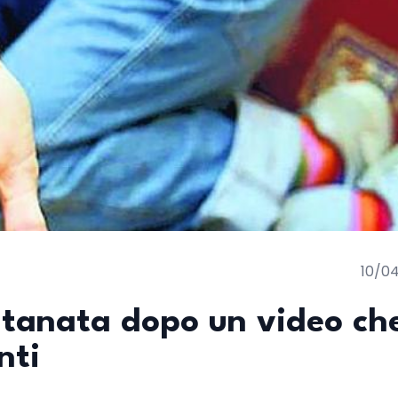
10/0
ntanata dopo un video ch
nti