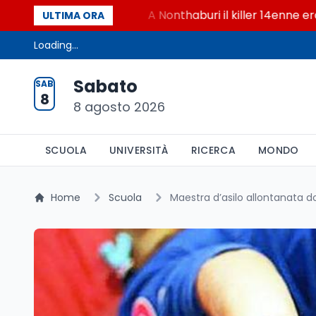
r i chatbot AI
A Nonthaburi il killer 14enne era bull
ULTIMA ORA
Loading...
Sabato
SAB
8
8 agosto 2026
SCUOLA
UNIVERSITÀ
RICERCA
MONDO
Home
Scuola