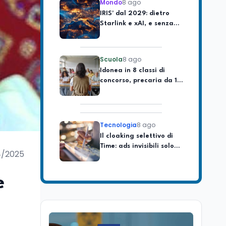
IRIS² dal 2029: dietro
Starlink e xAI, e senza
soldi italiani
Scuola
8 ago
Idonea in 8 classi di
concorso, precaria da 18
anni: il caso di Rimini
Tecnologia
8 ago
Il cloaking selettivo di
Time: ads invisibili solo
per i chatbot AI
4/2025
Mondo
8 ago
e
A Nonthaburi il killer
14enne era bullizzato: la
CZ-75 era del nonno