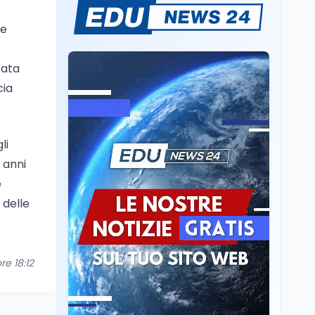
Mondo
8 ago
A Nonthaburi il killer
le
14enne era bullizzato: la
CZ-75 era del nonno
tata
Scuola
8 ago
cia
A Taranto la dispersione
si combatte con la
pedagogia della
relazione
li
 anni
Mondo
8 ago
IRIS² dal 2029: dietro
e
Starlink e xAI, e senza
 delle
soldi italiani
Scuola
8 ago
Idonea in 8 classi di
re 18:12
concorso, precaria da 18
anni: il caso di Rimini