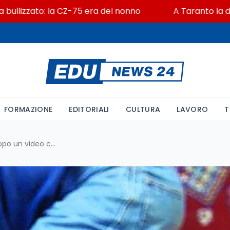
izzato: la CZ-75 era del nonno
A Taranto la disper
FORMAZIONE
EDITORIALI
CULTURA
LAVORO
T
Maestra d’asilo allontanata dopo un video che mostra maltrattamenti