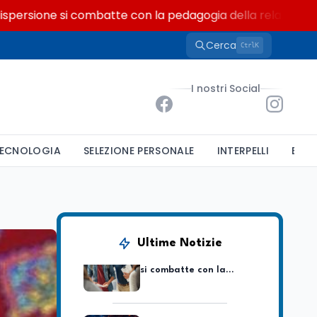
sione si combatte con la pedagogia della relazione
Cerca
K
Ctrl
Tecnologia
8 ago
Il cloaking selettivo di
I nostri Social
Time: ads invisibili solo
per i chatbot AI
Mondo
8 ago
ECNOLOGIA
SELEZIONE PERSONALE
INTERPELLI
BAND
A Nonthaburi il killer
14enne era bullizzato: la
CZ-75 era del nonno
Scuola
8 ago
A Taranto la dispersione
Ultime Notizie
si combatte con la
pedagogia della
relazione
Mondo
8 ago