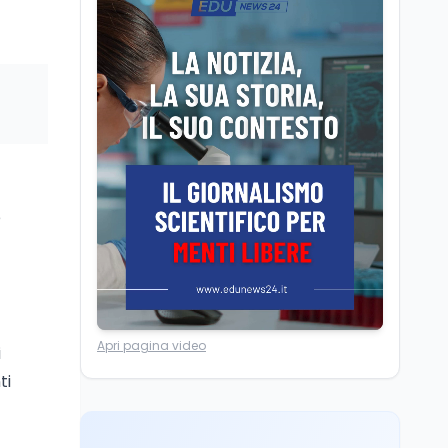
Scuola
8 ago
A Taranto la dispersione
si combatte con la
pedagogia della
relazione
Mondo
8 ago
IRIS² dal 2029: dietro
Starlink e xAI, e senza
soldi italiani
e
Scuola
8 ago
Idonea in 8 classi di
concorso, precaria da 18
anni: il caso di Rimini
Tecnologia
8 ago
Apri pagina video
i
Il cloaking selettivo di
ti
Time: ads invisibili solo
per i chatbot AI