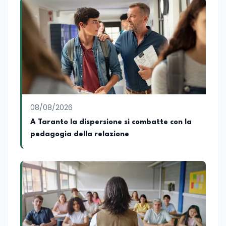
legano istruzione, occupazione e
sviluppo delle competenze. Alla
preparazione economica e professionale
affianca una grande passione per la
lettura e per il giornalismo, che ne
arricchiscono il profilo umano e
culturale. Spazia con disinvoltura tra
diverse tematiche, offrendo sempre il
proprio punto di vista con equilibrio,
sensibilità e spirito critico.
08/08/2026
A Taranto la dispersione si combatte con la
pedagogia della relazione