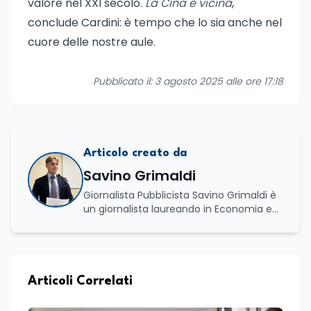
valore nel XXI secolo.
La Cina è vicina
,
conclude Cardini: è tempo che lo sia anche nel
cuore delle nostre aule.
Pubblicato il: 3 agosto 2025 alle ore 17:18
Articolo creato da
Savino Grimaldi
Giornalista Pubblicista Savino Grimaldi è
un giornalista laureando in Economia e
Commercio, con una solida esperienza
maturata nel settore della formazione.
Da anni lavora con competenza
nell’ambito della formazione
professionale, distinguendosi per una
Articoli Correlati
conoscenza approfondita delle politiche
attive del lavoro e delle dinamiche che