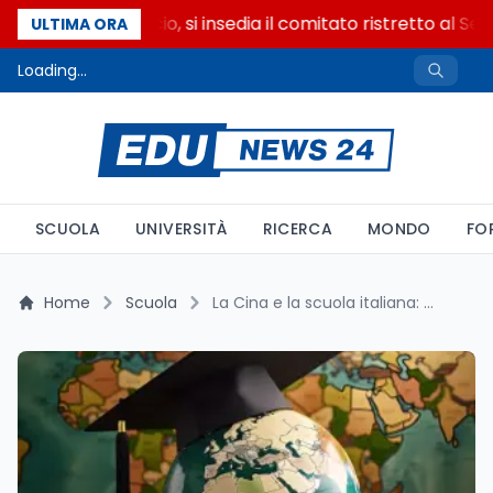
Riforma del calcio, si insedia il comitato ristretto al Sen
ULTIMA ORA
Loading...
SCUOLA
UNIVERSITÀ
RICERCA
MONDO
FO
Home
Scuola
La Cina e la scuola italiana: l’appello di Franco Cardini per un’educazione più globale