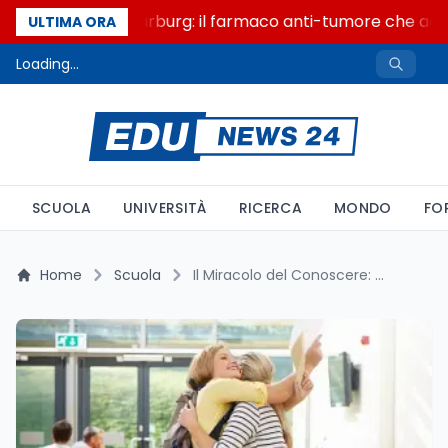
Un secolo di Warburg: il farmaco anti-tumore che accend
ULTIMA ORA
Loading...
SCUOLA
UNIVERSITÀ
RICERCA
MONDO
FO
Home
Scuola
Il Miracolo del Conoscere: Quando la Passione degli Studenti Spiazza anche gli Insegnanti