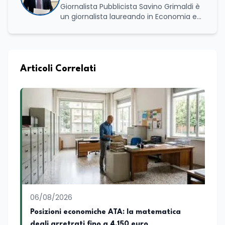
Giornalista Pubblicista Savino Grimaldi è
un giornalista laureando in Economia e
Commercio, con una solida esperienza
maturata nel settore della formazione.
Da anni lavora con competenza
nell’ambito della formazione
professionale, distinguendosi per una
Articoli Correlati
conoscenza approfondita delle politiche
attive del lavoro e delle dinamiche che
legano istruzione, occupazione e
sviluppo delle competenze. Alla
preparazione economica e professionale
affianca una grande passione per la
lettura e per il giornalismo, che ne
arricchiscono il profilo umano e
culturale. Spazia con disinvoltura tra
diverse tematiche, offrendo sempre il
proprio punto di vista con equilibrio,
sensibilità e spirito critico.
06/08/2026
Posizioni economiche ATA: la matematica
degli arretrati fino a 4.150 euro