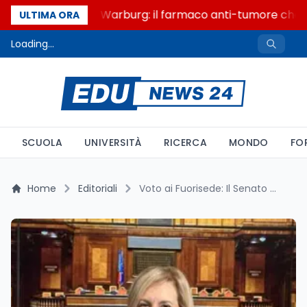
Un secolo di Warburg: il farmaco anti-tumore che ac
ULTIMA ORA
Loading...
SCUOLA
UNIVERSITÀ
RICERCA
MONDO
FO
Home
Editoriali
Voto ai Fuorisede: Il Senato Avvia l'Iter per Combattere l'Astensionismo