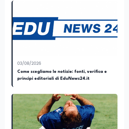
Rosso al Nero. Ho partecipato al volume
collettivo edito dalla Fondazione
Tatarella e da Giubilei Regnani editore sui
trent’anni dalla fondazione di Alleanza
nazionale. Per tre legislature sono stato
collaboratore parlamentare
occupandomi di legge di bilancio e di
politiche agroalimentari con particolare
riferimento all’export del Made in Italy e
al contrasto dell’Italian sounding,
collaborando con le Camera di
03/08/2026
commercio italiane all’estero.
Come scegliamo le notizie: fonti, verifica e
Appassionato di storia, di sociologia e di
principi editoriali di EduNews24.it
costume, spesso racconto all’interno
delle collaborazioni giornalistiche i
cambiamenti della società italiana e
internazionale attraverso gli usi, le
abitudini e i protagonisti che hanno
accompagnato negli anni lo sviluppo e la
crescita sociale e culturale. Pugliese di
nascita, vivo a Roma o in un ipotetico
altrove.