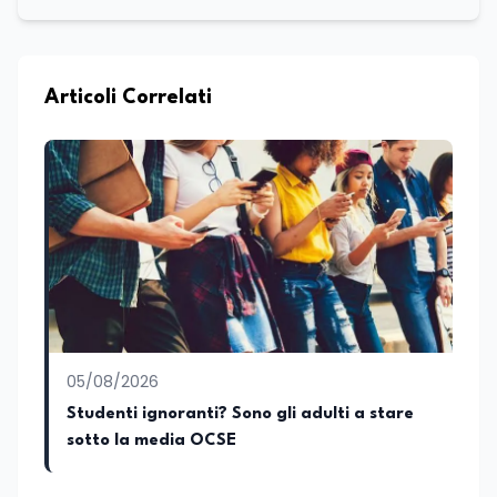
scienze politiche e relazioni internazionali
all’Università La Sapienza di Roma,
collaboro a contratto con L’Edicola e Il
Mattino di Puglia e Basilicata dove mi
occupo di politica e di economia. Per
Articoli Correlati
Edunews24 curo l’informazione politica
relativa ai temi dell’Istruzione. In
particolare, scrivendo delle attività
istituzionali con un focus sia sulle
iniziative e sui programmi dei Ministeri
dell’Istruzione e del Merito, dell’Università
e della Ricerca e della Cultura che su
quelle delle commissioni parlamentari
della Camera dei deputati e del Senato
della Repubblica. Inoltre, sono
amministratore unico di Italialab srl con
cui curo uffici stampa pubblici e privati e
05/08/2026
sviluppo programmi di valorizzazione
culturale e di promozione territoriale. In
Studenti ignoranti? Sono gli adulti a stare
passato ho collaborato con testate
sotto la media OCSE
nazionali e regionali, in particolare
pugliesi, e ho scritto i volumi Il sindaco di
Tutti, edito da Il Castello editore e Dal