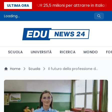
Università: dal MUR 25,5 milioni per attrarre in Italia i mig
ULTIMA ORA
Loading...
SCUOLA
UNIVERSITÀ
RICERCA
MONDO
FO
Home
Scuola
Il futuro della professione docente: strategie e prospettive dall'incontro europeo di Nicosia