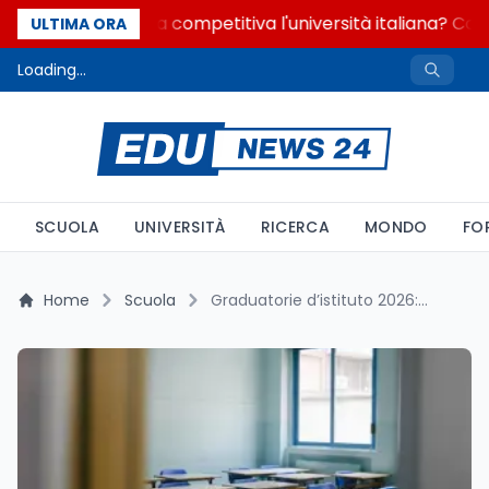
Quanto è ancora competitiva l'università italiana? Cosa 
ULTIMA ORA
Loading...
SCUOLA
UNIVERSITÀ
RICERCA
MONDO
FO
Home
Scuola
Graduatorie d’istituto 2026: guida completa all’aggiornamento per i docenti soprannumerari e alle nuove procedure scolastiche