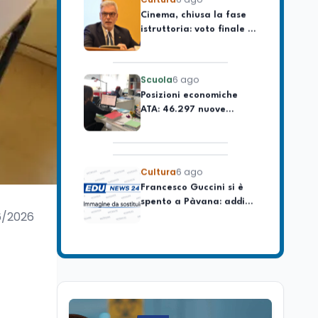
istruttoria: voto finale il
lavoro
9 settembre in Aula. La
soddisfazione di
Mollicone
Scuola
6 ago
Posizioni economiche
ATA: 46.297 nuove
posizioni economiche
con arretrati fino a
4.150 euro
Cultura
6 ago
Francesco Guccini si è
spento a Pàvana: addio
al Maestrone
6/2026
Cultura
6 ago
Se n'è andato il
Maestrone: addio a
Francesco Guccini,
l'ultimo cantore di una
generazione ribelle
Lavoro
6 ago