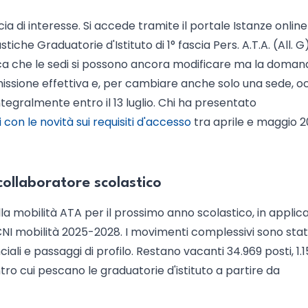
incia di interesse. Si accede tramite il portale Istanze online
stiche Graduatorie d'Istituto di 1° fascia Pers. A.T.A. (All. G
ignifica che le sedi si possono ancora modificare ma la doma
smissione effettiva e, per cambiare anche solo una sede, 
tegralmente entro il 13 luglio. Chi ha presentato
on le novità sui requisiti d'accesso
tra aprile e maggio 
collaboratore scolastico
della mobilità ATA per il prossimo anno scolastico, in applic
CNI mobilità 2025-2028. I movimenti complessivi sono stat
ciali e passaggi di profilo. Restano vacanti 34.969 posti, 1.1
ntro cui pescano le graduatorie d'istituto a partire da