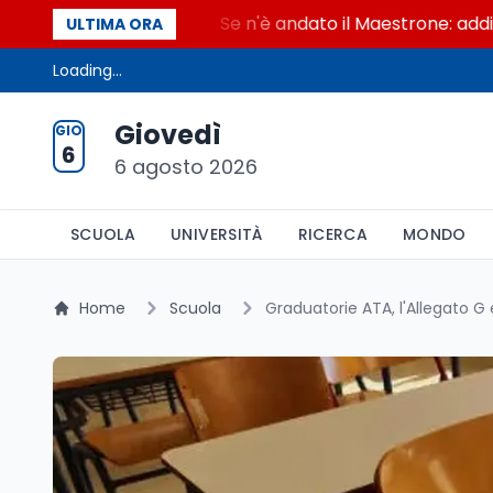
 Maestrone
Se n'è andato il Maestrone: addio a Fra
ULTIMA ORA
Loading...
Giovedì
GIO
6
6 agosto 2026
SCUOLA
UNIVERSITÀ
RICERCA
MONDO
Home
Scuola