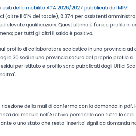
li
esiti della mobilità ATA 2026/2027 pubblicati dal MIM
 (oltre il 61% del totale), 8.374 per assistenti amministrat
ed elevate qualificazioni. Quest'ultimo è l'unico profilo in c
o; per tutti gli altri il saldo è positivo.
l profilo di collaboratore scolastico in una provincia ad 
glie 30 sedi in una provincia satura del proprio profilo si
residui per istituto e profilo sono pubblicati dagli Uffici Sco
noltra'.
la ricezione della mail di conferma con la domanda in pdf, 
esenza del modulo nell'Archivio personale con tutte le sedi
cante o uno stato che resta 'Inserita' significa domanda n