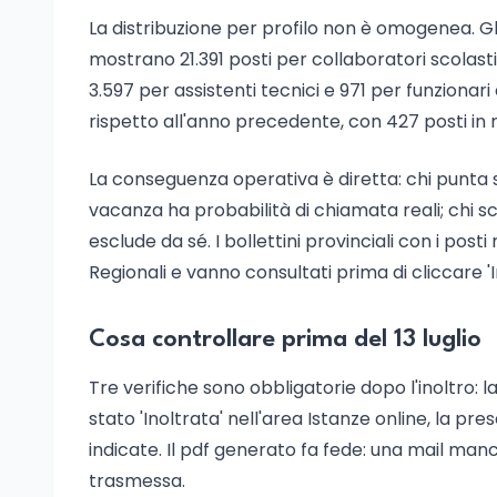
La distribuzione per profilo non è omogenea. G
mostrano 21.391 posti per collaboratori scolastici
3.597 per assistenti tecnici e 971 per funzionari 
rispetto all'anno precedente, con 427 posti in men
La conseguenza operativa è diretta: chi punta su
vacanza ha probabilità di chiamata reali; chi sce
esclude da sé. I bollettini provinciali con i posti 
Regionali e vanno consultati prima di cliccare 'I
Cosa controllare prima del 13 luglio
Tre verifiche sono obbligatorie dopo l'inoltro: 
stato 'Inoltrata' nell'area Istanze online, la pr
indicate. Il pdf generato fa fede: una mail man
trasmessa.