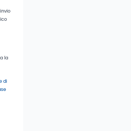
invio
tico
a la
e di
ase