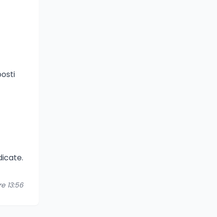
posti
dicate.
re 13:56