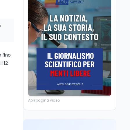
La ministra Calderone
firma il patto con Asstel
per il rilancio del Siisl,
piattaforma, in
o
collaborazione con
Cultura
6 ago
l'Inps, per l'incontro tra
Cinema, chiusa la fase
domanda e offerta di
istruttoria: voto finale il
lavoro
9 settembre in Aula. La
e fino
soddisfazione di
Mollicone
l 12
Scuola
6 ago
Posizioni economiche
ATA: 46.297 nuove
posizioni economiche
con arretrati fino a
4.150 euro
Cultura
6 ago
Apri pagina video
Francesco Guccini si è
spento a Pàvana: addio
al Maestrone
Cultura
6 ago