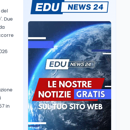
Se n'è andato il
 del
Maestrone: addio a
Francesco Guccini,
)'. Due
l'ultimo cantore di una
nda
generazione ribelle
Lavoro
6 ago
occorre
La ministra Calderone
firma il patto con Asstel
per il rilancio del Siisl,
2026
piattaforma, in
collaborazione con
Cultura
6 ago
l'Inps, per l'incontro tra
Cinema, chiusa la fase
domanda e offerta di
istruttoria: voto finale il
lavoro
9 settembre in Aula. La
soddisfazione di
azione
Mollicone
Scuola
6 ago
i
Posizioni economiche
57 in
ATA: 46.297 nuove
posizioni economiche
con arretrati fino a
4.150 euro