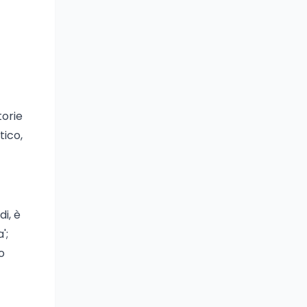
orie
tico,
i, è
';
o