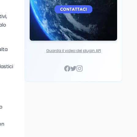
ivi,
alo
alta
Guarda il video del plugin API
lastici
lo
on