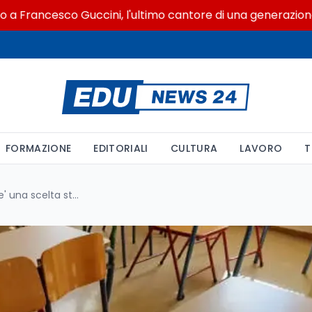
ncesco Guccini, l'ultimo cantore di una generazione ribell
FORMAZIONE
EDITORIALI
CULTURA
LAVORO
T
Graduatorie ATA, l'Allegato G e' una scelta strategica