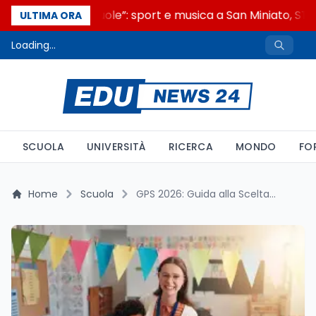
“Noi siamo le Scuole”: sport e musica a San Miniato, STEM
ULTIMA ORA
Loading...
SCUOLA
UNIVERSITÀ
RICERCA
MONDO
FO
Home
Scuola
GPS 2026: Guida alla Scelta della Provincia e Analisi dei Dati sui Docenti in Graduatoria