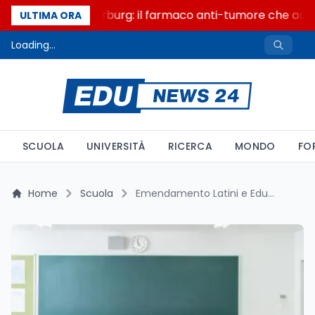
Un secolo di Warburg: il farmaco anti-tumore che accend
ULTIMA ORA
Loading...
SCUOLA
UNIVERSITÀ
RICERCA
MONDO
FO
Home
Scuola
Emendamento Latini e Educazione Sessuale a Scuola: Famiglia e Consenso al Centro della Riforma