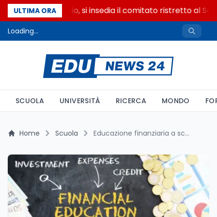
Riforma del calcio, si insedia il comitato ristretto al Sen
ULTIMA ORA
Loading...
SCUOLA
UNIVERSITÀ
RICERCA
MONDO
FO
Home
Scuola
Educazione finanziaria a scuola: eventi e laboratori a novembre