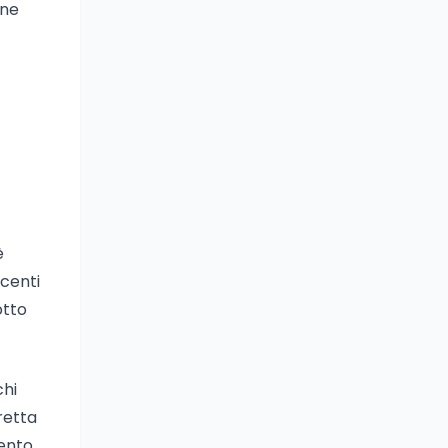
one
è
scenti
otto
chi
retta
ento.