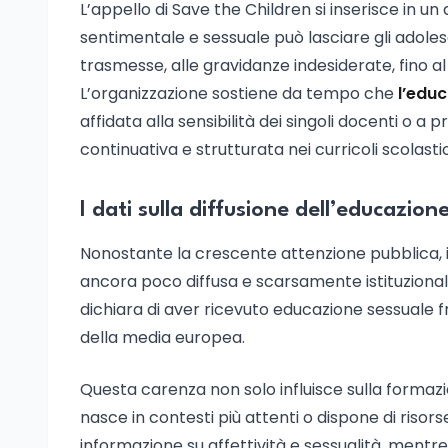
L’appello di Save the Children si inserisce in u
sentimentale e sessuale può lasciare gli adoles
trasmesse, alle gravidanze indesiderate, fino al p
L’organizzazione sostiene da tempo che
l’edu
affidata alla sensibilità dei singoli docenti o a
continuativa e strutturata nei curricoli scolastic
I dati sulla diffusione dell’educazion
Nonostante la crescente attenzione pubblica, i 
ancora poco diffusa e scarsamente istituzionaliz
dichiara di aver ricevuto educazione sessuale fra
della media europea.
Questa carenza non solo influisce sulla formazio
nasce in contesti più attenti o dispone di risor
informazione su affettività e sessualità, mentre a