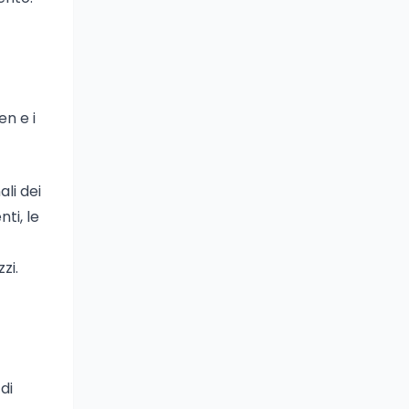
en e i
ali dei
ti, le
zi.
di