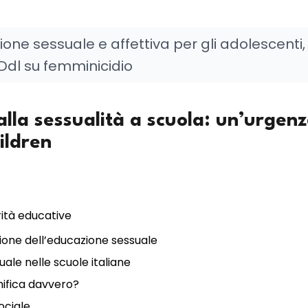
ione sessuale e affettiva per gli adolescenti,
 Ddl su femminicidio
 alla sessualità a scuola: un’urgen
ildren
rità educative
zione dell’educazione sessuale
suale nelle scuole italiane
nifica davvero?
ociale