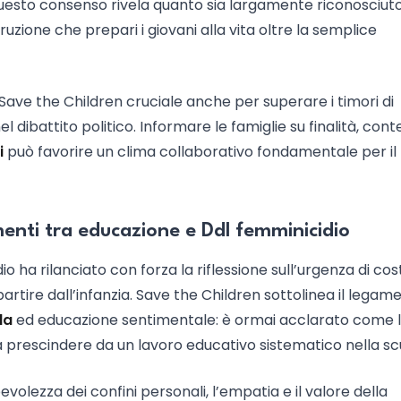
Questo consenso rivela quanto sia largamente riconosciuto
truzione che prepari i giovani alla vita oltre la semplice
 Save the Children cruciale anche per superare i timori di
 dibattito politico. Informare le famiglie su finalità, cont
i
può favorire un clima collaborativo fondamentale per il
menti tra educazione e Ddl femminicidio
 ha rilanciato con forza la riflessione sull’urgenza di cos
artire dall’infanzia. Save the Children sottolinea il legam
la
ed educazione sentimentale: è ormai acclarato come 
 prescindere da un lavoro educativo sistematico nella sc
olezza dei confini personali, l’empatia e il valore della