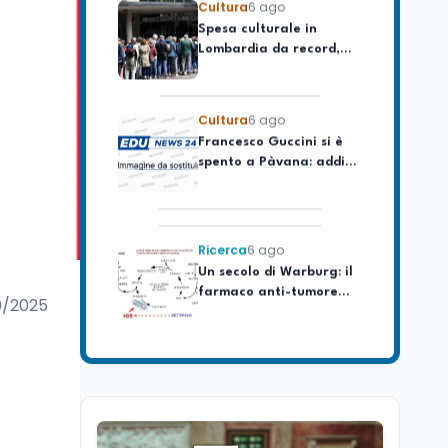
Spesa culturale in
Lombardia da record,
ma la voragine Nord-
Sud triplica
Cultura
6 ago
Francesco Guccini si è
spento a Pàvana: addio
al Maestrone
Ricerca
6 ago
Un secolo di Warburg: il
farmaco anti-tumore
che accende la glicolisi
0/2025
Ricerca
6 ago
Il rivelatore che 'vede' i
reattori spenti
attraverso 400 metri di
roccia