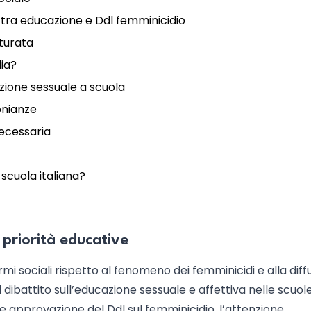
 tra educazione e Ddl femminicidio
tturata
lia?
azione sessuale a scuola
onianze
necessaria
 scuola italiana?
e priorità educative
mi sociali rispetto al fenomeno dei femminicidi e alla diff
 il dibattito sull’educazione sessuale e affettiva nelle scuol
te approvazione del Ddl sul femminicidio, l’attenzione