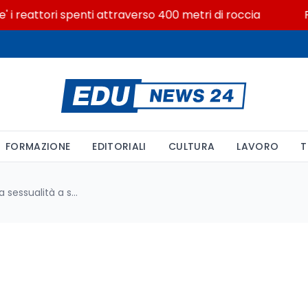
reattori spenti attraverso 400 metri di roccia
Posizi
FORMAZIONE
EDITORIALI
CULTURA
LAVORO
T
Educazione all’affettività e alla sessualità a scuola: un’urgenza sottolineata da Save the Children