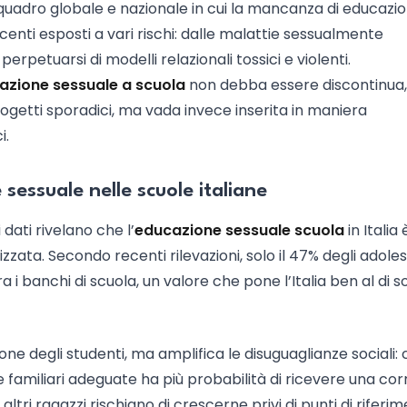
n quadro globale e nazionale in cui la mancanza di educazi
centi esposti a vari rischi: dalle malattie sessualmente
erpetuarsi di modelli relazionali tossici e violenti.
cazione sessuale a scuola
non debba essere discontinua,
 progetti sporadici, ma vada invece inserita in maniera
i.
e sessuale nelle scuole italiane
dati rivelano che l’
educazione sessuale scuola
in Italia 
zata. Secondo recenti rilevazioni, solo il 47% degli adole
 i banchi di scuola, un valore che pone l’Italia ben al di s
ne degli studenti, ma amplifica le disuguaglianze sociali: 
se familiari adeguate ha più probabilità di ricevere una cor
ltri ragazzi rischiano di crescerne privi di punti di riferim