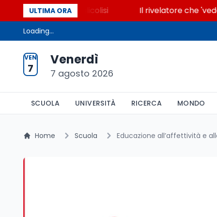
he accende la glicolisi
Il rivelatore che 'vede' i 
ULTIMA ORA
Loading...
Venerdì
VEN
7
7 agosto 2026
SCUOLA
UNIVERSITÀ
RICERCA
MONDO
Home
Scuola