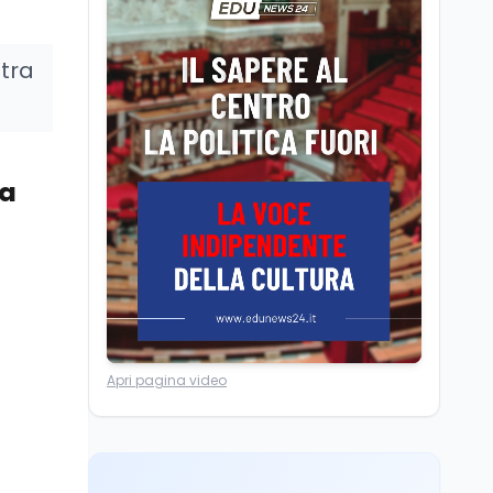
Scuola
6 ago
Posizioni economiche
ATA: la matematica
 tra
degli arretrati fino a
4.150 euro
Cultura
6 ago
Spesa culturale in
Lombardia da record,
za
ma la voragine Nord-
Sud triplica
Cultura
6 ago
Francesco Guccini si è
spento a Pàvana: addio
al Maestrone
Ricerca
6 ago
Apri pagina video
Un secolo di Warburg: il
farmaco anti-tumore
che accende la glicolisi