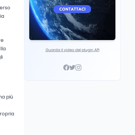
verso
ia
re
lla
Guarda il video del plugin API
li
ha più
propria