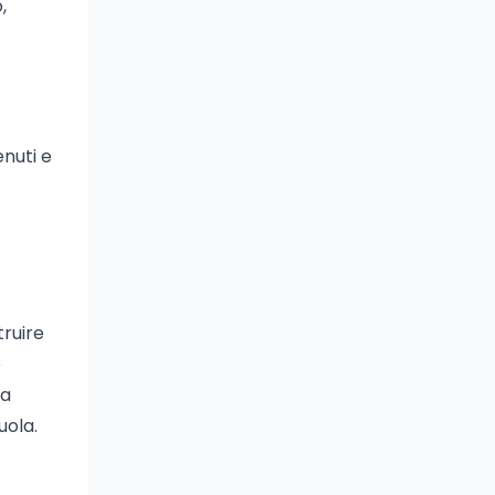
,
enuti e
truire
e
la
uola.