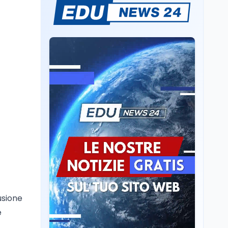
Ricerca
6 ago
Il rivelatore che 'vede' i
reattori spenti
attraverso 400 metri di
roccia
Scuola
6 ago
Posizioni economiche
ATA: la matematica
degli arretrati fino a
4.150 euro
Cultura
6 ago
Spesa culturale in
Lombardia da record,
ma la voragine Nord-
Sud triplica
Cultura
6 ago
Francesco Guccini si è
usione
spento a Pàvana: addio
al Maestrone
e