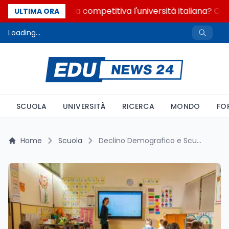
Quanto è ancora competitiva l'università italiana? Cosa
ULTIMA ORA
Loading...
SCUOLA
UNIVERSITÀ
RICERCA
MONDO
FO
Home
Scuola
Declino Demografico e Scuola: Entro il 2035 la Primaria Italiana Perderà oltre Mezzo Milione di Alunni