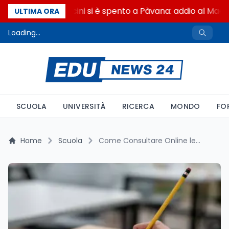
Francesco Guccini si è spento a Pàvana: addio al Maes
ULTIMA ORA
Loading...
SCUOLA
UNIVERSITÀ
RICERCA
MONDO
FO
Home
Scuola
Come Consultare Online le Quattro Materie dell'Esame di Maturità 2026: Guida Completa alle Discipline del Colloquio Orale