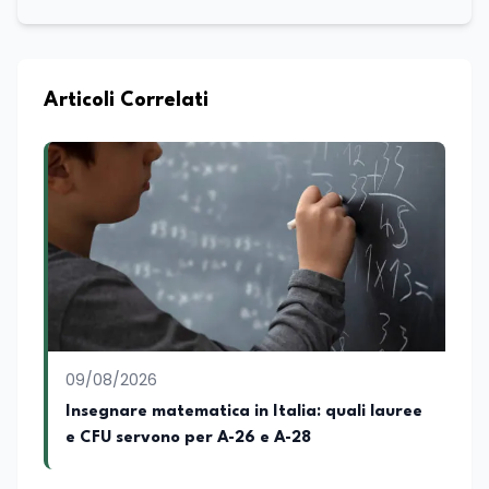
Commercio, con una solida esperienza
maturata nel settore della formazione.
Da anni lavora con competenza
nell’ambito della formazione
professionale, distinguendosi per una
Articoli Correlati
conoscenza approfondita delle politiche
attive del lavoro e delle dinamiche che
legano istruzione, occupazione e
sviluppo delle competenze. Alla
preparazione economica e professionale
affianca una grande passione per la
lettura e per il giornalismo, che ne
arricchiscono il profilo umano e
culturale. Spazia con disinvoltura tra
diverse tematiche, offrendo sempre il
proprio punto di vista con equilibrio,
sensibilità e spirito critico.
09/08/2026
Insegnare matematica in Italia: quali lauree
e CFU servono per A-26 e A-28