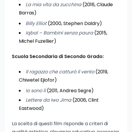
La mia vita da zucchina
(2016, Claude
Barras)
Billy Elliot
(2000, Stephen Daldry)
Iqbal – Bambini senza paura
(2015,
Michel Fuzellier)
Scuola Secondaria di Secondo Grado:
Il ragazzo che catturò il vento
(2019,
Chiwetel Ejiofor)
Io sono lì
(2011, Andrea Segre)
Lettere da Iwo Jima
(2006, Clint
Eastwood)
La scelta di questi film risponde a criteri di
qualità artistica, rilevanza educativa, presenza