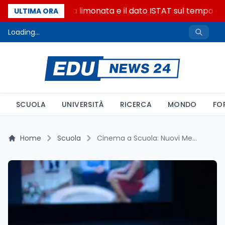
La denuncia della limonata e il dato ISTAT sul tempo onli
ULTIMA ORA
Loading...
SCUOLA
UNIVERSITÀ
RICERCA
MONDO
FO
Home
Scuola
Cinema a Scuola: Nuovi Metodi per Insegnare Cultura Visiva – Approfondimento sul Corso Avviato dal Piano Nazionale Cinema e Immagini per la Scuola