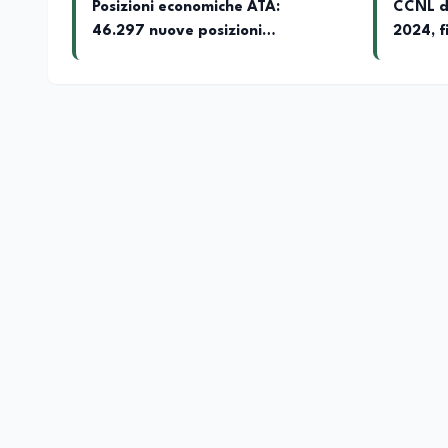
Posizioni economiche ATA:
CCNL di
46.297 nuove posizioni
2024, f
economiche con arretrati fino a
arretra
4.150 euro