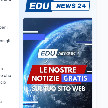
Cultura
6 ago
Se n'è andato il
Maestrone: addio a
Francesco Guccini,
l'ultimo cantore di una
generazione ribelle
per i
Lavoro
6 ago
La ministra Calderone
firma il patto con Asstel
on gli
per il rilancio del Siisl,
piattaforma, in
collaborazione con
Cultura
6 ago
l'Inps, per l'incontro tra
Cinema, chiusa la fase
domanda e offerta di
istruttoria: voto finale il
lavoro
po
9 settembre in Aula. La
re che
soddisfazione di
Mollicone
ccio
Scuola
6 ago
Posizioni economiche
ATA: 46.297 nuove
posizioni economiche
a
con arretrati fino a
4.150 euro