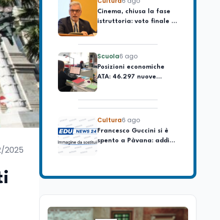
Cinema, chiusa la fase
domanda e offerta di
istruttoria: voto finale il
lavoro
9 settembre in Aula. La
soddisfazione di
Mollicone
Scuola
6 ago
Posizioni economiche
ATA: 46.297 nuove
posizioni economiche
con arretrati fino a
4.150 euro
Cultura
6 ago
Francesco Guccini si è
spento a Pàvana: addio
al Maestrone
2/2025
Cultura
6 ago
ti
Se n'è andato il
Maestrone: addio a
Francesco Guccini,
l'ultimo cantore di una
generazione ribelle
Lavoro
6 ago