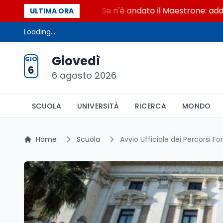
al Maestrone
Se n'è andato il Maestrone: addio a F
ULTIMA ORA
Loading...
Giovedì
GIO
6
6 agosto 2026
SCUOLA
UNIVERSITÀ
RICERCA
MONDO
Home
Scuola