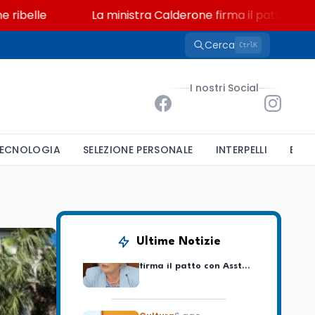
lle
La ministra Calderone firma il patto con Asstel 
Cerca
K
Ctrl
Cultura
6 ago
Francesco Guccini si è
I nostri Social
spento a Pàvana: addio
al Maestrone
Cultura
6 ago
ECNOLOGIA
SELEZIONE PERSONALE
INTERPELLI
BAND
Se n'è andato il
Maestrone: addio a
Francesco Guccini,
l'ultimo cantore di una
generazione ribelle
Lavoro
6 ago
La ministra Calderone
Ultime Notizie
firma il patto con Asstel
per il rilancio del Siisl,
piattaforma, in
collaborazione con
Cultura
6 ago
l'Inps, per l'incontro tra