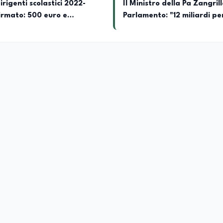
rigenti scolastici 2022-
Il Ministro della Pa Zangrill
irmato: 500 euro e
Parlamento: "12 miliardi pe
ti
l'edilizia e la sicurezza dell
scuole con risorse Pnrr"