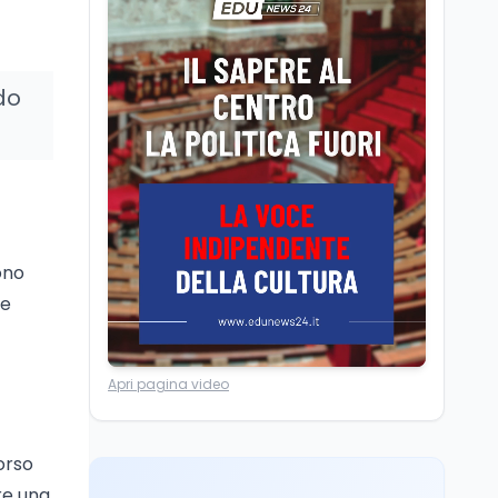
La ministra Calderone
firma il patto con Asstel
per il rilancio del Siisl,
do
piattaforma, in
collaborazione con
Cultura
6 ago
l'Inps, per l'incontro tra
Cinema, chiusa la fase
domanda e offerta di
istruttoria: voto finale il
lavoro
9 settembre in Aula. La
soddisfazione di
Mollicone
Scuola
6 ago
ono
Posizioni economiche
ATA: 46.297 nuove
te
posizioni economiche
con arretrati fino a
4.150 euro
Cultura
6 ago
Apri pagina video
Francesco Guccini si è
spento a Pàvana: addio
al Maestrone
corso
ire una