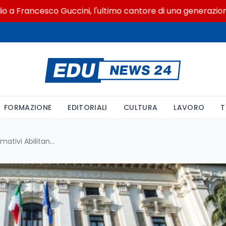
rancesco Guccini, l'ultimo cantore di una generazione ribe
FORMAZIONE
EDITORIALI
CULTURA
LAVORO
T
Avvio Ufficiale dei Percorsi Formativi Abilitanti per Insegnanti