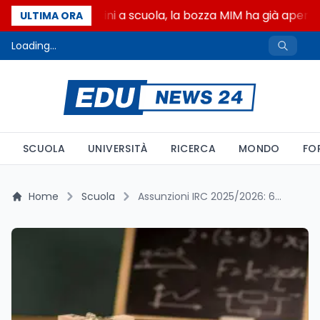
Canzoni di Guccini a scuola, la bozza MIM ha già aperto 
ULTIMA ORA
Loading...
SCUOLA
UNIVERSITÀ
RICERCA
MONDO
FO
Home
Scuola
Assunzioni IRC 2025/2026: 6.022 posti, ripartizione regionale