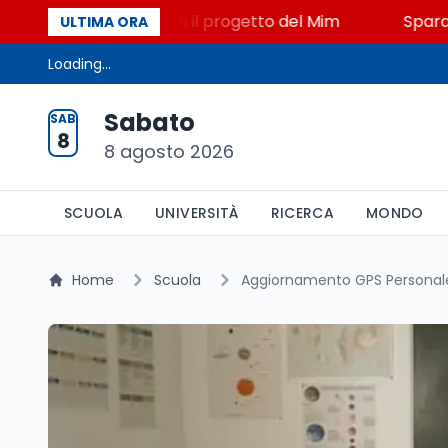
 STEM a Lerici con il progetto del Mim
Sparatoria a
ULTIMA ORA
Loading...
Sabato
SAB
8
8 agosto 2026
SCUOLA
UNIVERSITÀ
RICERCA
MONDO
Home
Scuola