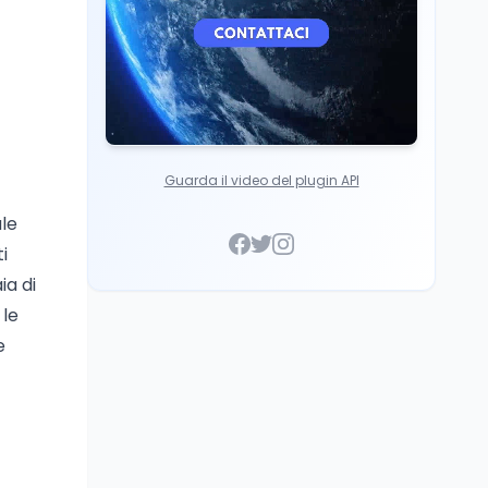
Guarda il video del plugin API
ale
i
ia di
 le
e