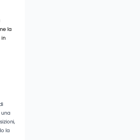
a
me la
 in
di
a una
izioni,
lo la