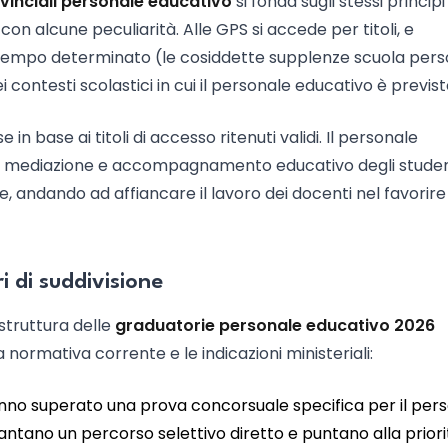
vinciali personale educativo
si fonda sugli stessi principi
on alcune peculiarità. Alle GPS si accede per titoli, e
a tempo determinato (le cosiddette supplenze scuola per
ei contesti scolastici in cui il personale educativo è previst
e in base ai titoli di accesso ritenuti validi. Il personale
rto, mediazione e accompagnamento educativo degli studen
, andando ad affiancare il lavoro dei docenti nel favorire 
i di suddivisione
struttura delle
graduatorie personale educativo 2026
 normativa corrente e le indicazioni ministeriali:
no superato una prova concorsuale specifica per il per
 vantano un percorso selettivo diretto e puntano alla priori