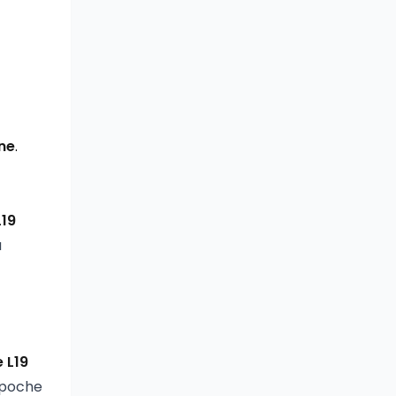
one
.
L19
a
e L19
 poche