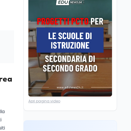
Camere in ferie,
riapertura il 9
settembre tra legge
elettorale e Rai. La
premier Meloni attesa a
Cultura
7 ago
Bari il 4 settembre per
Ravenna, il settembre
celebrare il governo più
dantesco nel 705°
longevo dell’Italia
anniversario della morte
repubblicana
del Sommo Poeta
Cultura
7 ago
Franca Ghitti a Santa
Giulia: il quarto capitolo
rea
dei Palcoscenici
Scuola
7 ago
Apri pagina video
“Noi siamo le Scuole”:
sport e musica a San
lla
Miniato, STEM a Lerici
i
con il progetto del Mim
iti
Mondo
7 ago