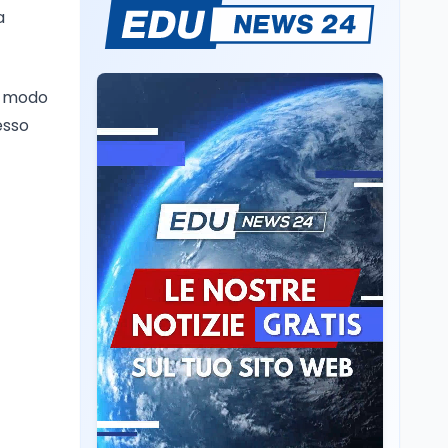
a
Sparatoria a Bangkok:
studente 14enne uccide
5 insegnanti e i nonni
n modo
Editoriali
7 ago
esso
Camere in ferie,
riapertura il 9
settembre tra legge
elettorale e Rai. La
premier Meloni attesa a
Cultura
7 ago
Bari il 4 settembre per
Ravenna, il settembre
celebrare il governo più
dantesco nel 705°
longevo dell’Italia
anniversario della morte
repubblicana
del Sommo Poeta
Cultura
7 ago
Franca Ghitti a Santa
Giulia: il quarto capitolo
dei Palcoscenici