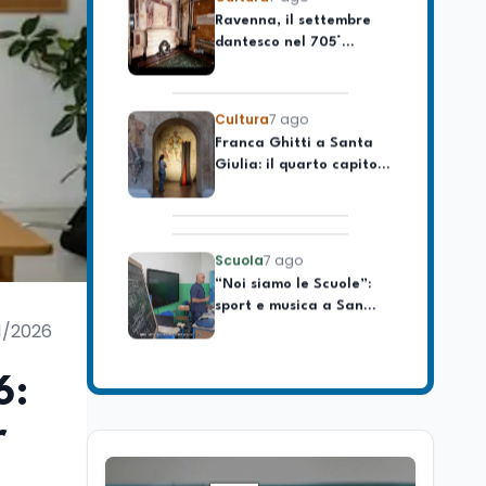
dantesco nel 705°
longevo dell’Italia
anniversario della morte
repubblicana
del Sommo Poeta
Cultura
7 ago
Franca Ghitti a Santa
Giulia: il quarto capitolo
dei Palcoscenici
Scuola
7 ago
“Noi siamo le Scuole”:
sport e musica a San
Miniato, STEM a Lerici
con il progetto del Mim
1/2026
Mondo
7 ago
Sparatoria a Bangkok:
6:
studente 14enne uccide
5 insegnanti e i nonni
r
Editoriali
7 ago