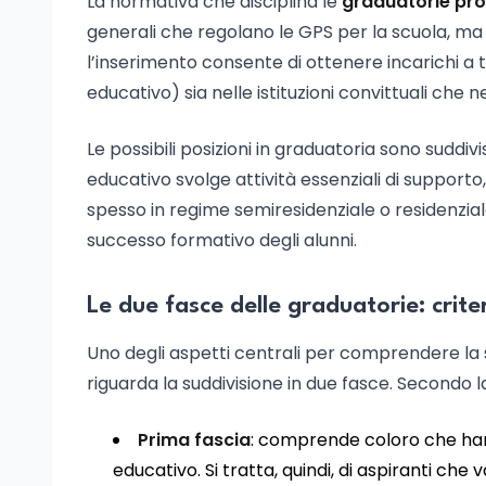
La normativa che disciplina le
graduatorie pro
generali che regolano le GPS per la scuola, ma c
l’inserimento consente di ottenere incarichi 
educativo) sia nelle istituzioni convittuali che n
Le possibili posizioni in graduatoria sono suddivis
educativo svolge attività essenziali di suppo
spesso in regime semiresidenziale o residenziale
successo formativo degli alunni.
Le due fasce delle graduatorie: criter
Uno degli aspetti centrali per comprendere la 
riguarda la suddivisione in due fasce. Secondo la
Prima fascia
: comprende coloro che han
educativo. Si tratta, quindi, di aspiranti che