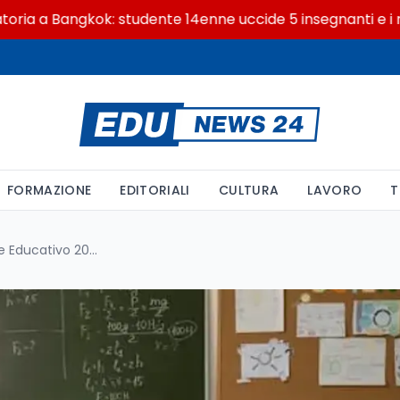
 Bangkok: studente 14enne uccide 5 insegnanti e i nonni
FORMAZIONE
EDITORIALI
CULTURA
LAVORO
T
Aggiornamento GPS Personale Educativo 2026: Requisiti, Laurea L19 e Diploma Magistrale per l’Inserimento