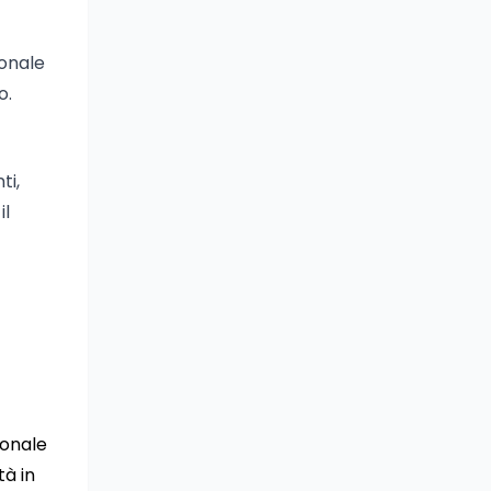
sonale
o.
ti,
il
sonale
tà in