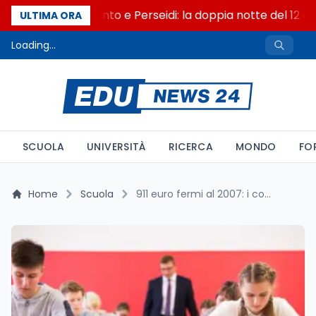
Eclissi al tramonto e Perseidi: la doppia notte del 12 ag
ULTIMA ORA
Loading...
SCUOLA
UNIVERSITÀ
RICERCA
MONDO
FO
Home
Scuola
911 euro fermi al 2007: i compensi della maturità 2026