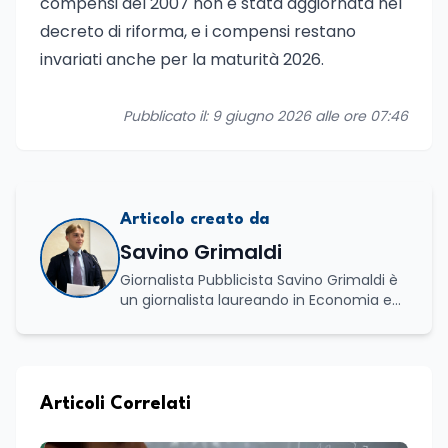
compensi del 2007 non è stata aggiornata nel
decreto di riforma, e i compensi restano
invariati anche per la maturità 2026.
Pubblicato il: 9 giugno 2026 alle ore 07:46
Articolo creato da
Savino Grimaldi
Giornalista Pubblicista Savino Grimaldi è
un giornalista laureando in Economia e
Commercio, con una solida esperienza
maturata nel settore della formazione.
Da anni lavora con competenza
nell’ambito della formazione
professionale, distinguendosi per una
Articoli Correlati
conoscenza approfondita delle politiche
attive del lavoro e delle dinamiche che