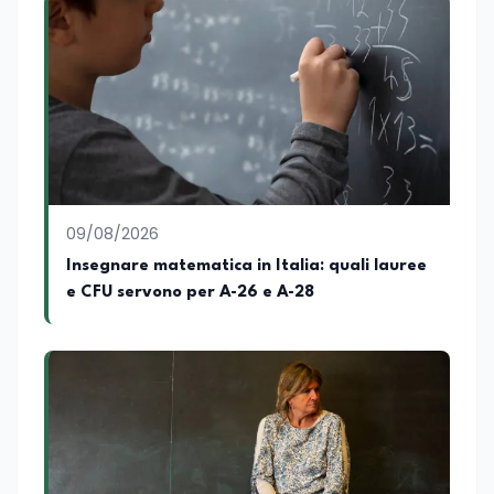
legano istruzione, occupazione e
sviluppo delle competenze. Alla
preparazione economica e professionale
affianca una grande passione per la
lettura e per il giornalismo, che ne
arricchiscono il profilo umano e
culturale. Spazia con disinvoltura tra
diverse tematiche, offrendo sempre il
proprio punto di vista con equilibrio,
sensibilità e spirito critico.
09/08/2026
Insegnare matematica in Italia: quali lauree
e CFU servono per A-26 e A-28