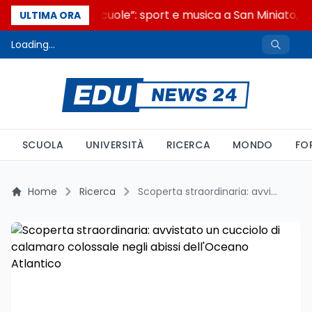
“Noi siamo le Scuole”: sport e musica a San Miniato, ST
ULTIMA ORA
Loading...
SCUOLA
UNIVERSITÀ
RICERCA
MONDO
FO
Home
Ricerca
Scoperta straordinaria: avvistato un cucciolo di calamaro colossale negli abissi dell'Oceano Atlantico