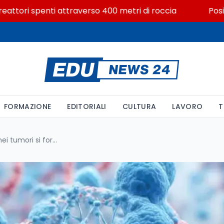
ri spenti attraverso 400 metri di roccia
Posizioni e
FORMAZIONE
EDITORIALI
CULTURA
LAVORO
T
Scoperta IFOM: anelli di DNA nei tumori si formano da lesioni comuni