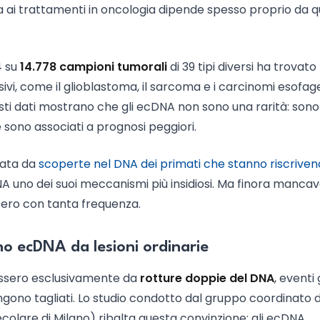
a ai trattamenti in oncologia dipende spesso proprio da 
4 su
14.778 campioni tumorali
di 39 tipi diversi ha trovato
sivi, come il glioblastoma, il sarcoma e i carcinomi esofag
sti dati mostrano che gli ecDNA non sono una rarità: sono
e sono associati a prognosi peggiori.
tata da
scoperte nel DNA dei primati che stanno riscriven
NA uno dei suoi meccanismi più insidiosi. Ma finora manca
ssero con tanta frequenza.
no ecDNA da lesioni ordinarie
essero esclusivamente da
rotture doppie del DNA
, eventi 
engono tagliati. Lo studio condotto dal gruppo coordinato da
ecolare di Milano) ribalta questa convinzione: gli ecDNA