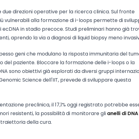
ue direzioni operative per la ricerca clinica. Sul fronte
iù vulnerabili alla formazione di i-loops permette di svilu
di ecDNA in stadio precoce. Studi preliminari hanno già tr
ti, aprendo la via a diagnosi di liquid biopsy meno invasi
spesso geni che modulano la risposta immunitaria del tum
 del paziente. Bloccare la formazione delle i-loops o la
 sono obiettivi già esplorati da diversi gruppi internaziona
Genomic Science dell'IIT, prevede di sviluppare questa
entazione preclinica, il 17,1% oggi registrato potrebbe ess
ri resistenti, la possibilità di monitorare gli
anelli di DNA
aiettoria della cura.