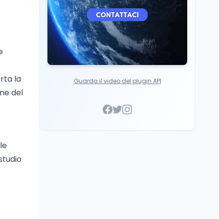
e
rta la
Guarda il video del plugin API
one del
le
studio