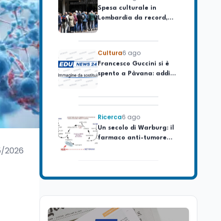
Lombardia da record,
ma la voragine Nord-
Sud triplica
Cultura
6 ago
Francesco Guccini si è
spento a Pàvana: addio
al Maestrone
Ricerca
6 ago
Un secolo di Warburg: il
farmaco anti-tumore
che accende la glicolisi
5/2026
Ricerca
6 ago
Il rivelatore che 'vede' i
reattori spenti
attraverso 400 metri di
roccia
Scuola
6 ago