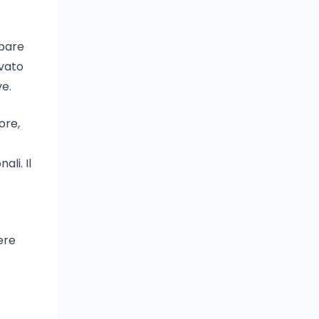
ppare
ovato
ve.
ore,
li. Il
ere