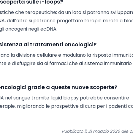
 scoperta sulle i-loops?
tiche che terapeutiche: da un lato si potranno sviluppar
A, dall’altro si potranno progettare terapie mirate a bl
egli oncogeni negli ecDNA.
sistenza ai trattamenti oncologici?
no la divisione cellulare e modulano la risposta immunita
 e di sfuggire sia ai farmaci che al sistema immunitario
oncologici grazie a queste nuove scoperte?
DNA nel sangue tramite liquid biopsy potrebbe consentire
erapie, migliorando le prospettive di cura per i pazienti c
Pubblicato il: 21 maggio 2026 alle o