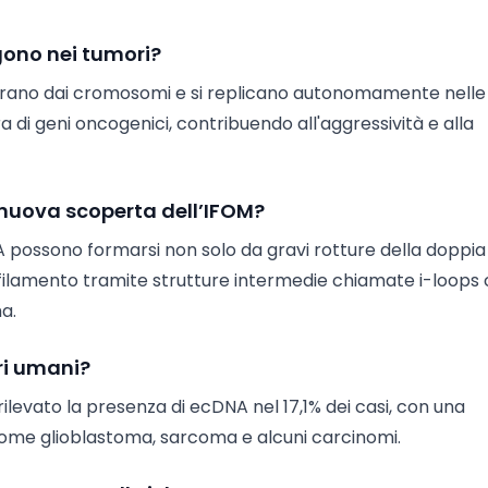
gono nei tumori?
eparano dai cromosomi e si replicano autonomamente nelle
 di geni oncogenici, contribuendo all'aggressività e alla
nuova scoperta dell’IFOM?
A possono formarsi non solo da gravi rotture della doppia 
filamento tramite strutture intermedie chiamate i-loops 
a.
ri umani?
rilevato la presenza di ecDNA nel 17,1% dei casi, con una
come glioblastoma, sarcoma e alcuni carcinomi.