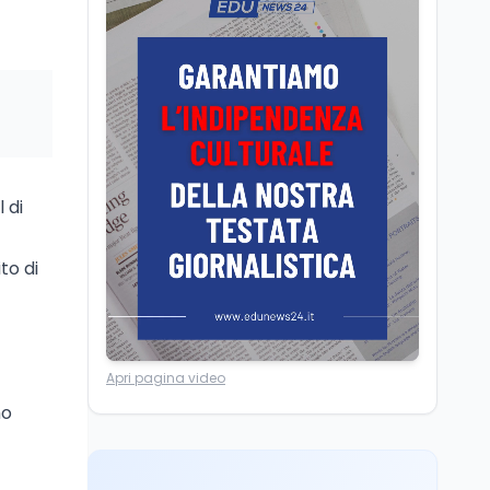
Posizioni economiche
ATA: la matematica
degli arretrati fino a
4.150 euro
Cultura
6 ago
Spesa culturale in
Lombardia da record,
ma la voragine Nord-
Sud triplica
 di
Cultura
6 ago
Francesco Guccini si è
to di
spento a Pàvana: addio
al Maestrone
Ricerca
6 ago
Apri pagina video
Un secolo di Warburg: il
farmaco anti-tumore
mo
che accende la glicolisi
Ricerca
6 ago