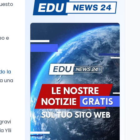
questo
Il rivelatore che 'vede' i
reattori spenti
attraverso 400 metri di
roccia
Scuola
6 ago
eo e
Posizioni economiche
ATA: la matematica
degli arretrati fino a
4.150 euro
Cultura
6 ago
do la
Spesa culturale in
va una
Lombardia da record,
ma la voragine Nord-
Sud triplica
Cultura
6 ago
Francesco Guccini si è
spento a Pàvana: addio
gravi
al Maestrone
 Ylli