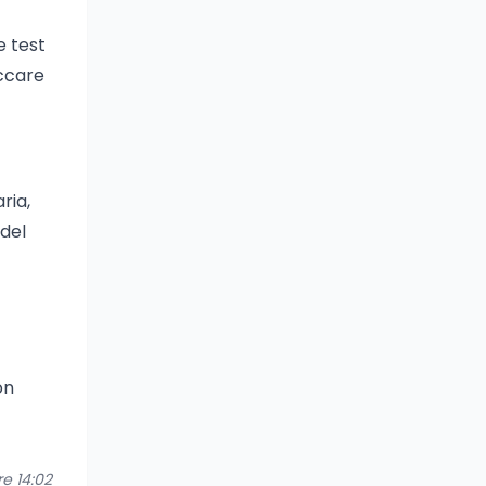
e test
occare
ria,
 del
on
re 14:02