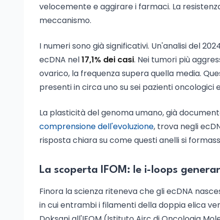
velocemente e aggirare i farmaci. La resistenz
meccanismo.
I numeri sono già significativi. Un'analisi del 202
ecDNA nel
17,1% dei casi
. Nei tumori più aggres
ovarico, la frequenza supera quella media. Que
presenti in circa uno su sei pazienti oncologici 
La plasticità del genoma umano, già documen
comprensione dell'evoluzione
, trova negli ecD
risposta chiara su come questi anelli si forma
La scoperta IFOM: le i-loops genera
Finora la scienza riteneva che gli ecDNA nasc
in cui entrambi i filamenti della doppia elica v
Doksani all'IFOM (Istituto Airc di Oncologia Mol