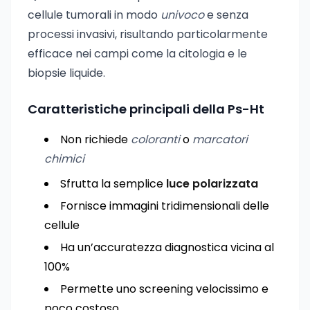
cellule tumorali in modo
univoco
e senza
processi invasivi, risultando particolarmente
efficace nei campi come la citologia e le
biopsie liquide.
Caratteristiche principali della Ps-Ht
Non richiede
coloranti
o
marcatori
chimici
Sfrutta la semplice
luce polarizzata
Fornisce immagini tridimensionali delle
cellule
Ha un’accuratezza diagnostica vicina al
100%
Permette uno screening velocissimo e
poco costoso