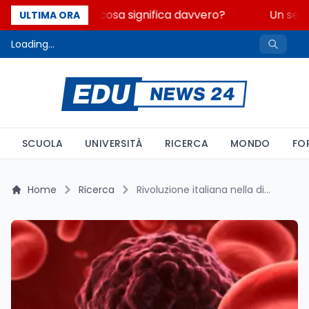
Fondo perduto: cosa significa davvero?
Un secol
ULTIMA ORA
Loading...
SCUOLA
UNIVERSITÀ
RICERCA
MONDO
FO
Home
Ricerca
Rivoluzione italiana nella diagnosi precoce dei tumori: la luce come strumento per distinguere cellule sane e tumorali