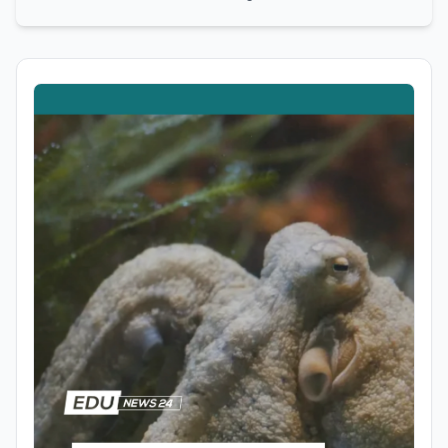
passione per la divulgazione scientifica.
Laureata in Scienze Naturali e in
Genetica e Biologia Molecolare, nel corso
del suo percorso accademico e
professionale ha approfondito lo studio
dei processi biologici e degli equilibri che
regolano i sistemi naturali, sia a livello
macroscopico sia molecolare. Ha svolto
attività di ricerca presso il CNR–IBPM
(Istituto di Biologia e Patologia
Molecolari) della Sapienza Università di
Roma, occupandosi in particolare di
biologia vegetale. Nel corso della sua
esperienza professionale ha inoltre
avuto modo di confrontarsi con diverse
realtà lavorative che, pur non sempre
direttamente collegate al suo ambito di
studi, hanno contribuito ad ampliare il
suo sguardo interdisciplinare e la sua
capacità di analizzare fenomeni
complessi da prospettive differenti.
Parallelamente all’interesse per la