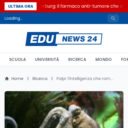
Un secolo di Warburg: il farmaco anti-tumore che accend
ULTIMA ORA
Loading...
SCUOLA
UNIVERSITÀ
RICERCA
MONDO
FO
Home
Ricerca
Polpi: l’intelligenza che rompe le regole della biologia