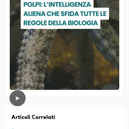
ricerca, coltiva da sempre una forte
vocazione per la divulgazione scientifica,
con particolare attenzione alla
trasmissione del sapere alle nuove
generazioni e alla promozione di una
cultura scientifica consapevole e
accessibile. Su edunews24.it si occupa di
scuola e università, con un focus sui
temi della tecnologia, della ricerca e
dell’innovazione scientifica,
promuovendo una divulgazione chiara,
accessibile e basata su fonti scientifiche
affidabili. Tra le sue principali passioni
figurano lo sport e la musica, che
rappresentano per lei importanti
strumenti di equilibrio, disciplina ed
energia.
▶
Articoli Correlati