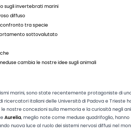
o sugli invertebrati marini
voso diffuso
confronto tra specie
mportamento sottovalutato
iche
e meduse cambia le nostre idee sugli animali
nismi marini, sono state recentemente protagoniste di un
ricercatori italiani delle Università di Padova e Trieste h
le nostre concezioni sulla memoria e la curiosità negli an
ie
Aurelia
, meglio note come meduse quadrifoglio, hanno
do nuova luce al ruolo dei sistemi nervosi diffusi nel mo