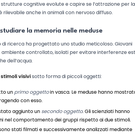
trutture cognitive evolute e capire se l’attrazione per la
 rilevabile anche in animali con nervoso diffuso.
 studiare la memoria nelle meduse
po di ricerca ha progettato uno studio meticoloso. Giovani
n ambiente controllato, isolati per evitare interferenze e
che dell’acqua.
i
stimoli visivi
sotto forma di piccoli oggetti:
tto un
primo oggetto
in vasca. Le meduse hanno mostrat
eragendo con esso.
stato aggiunto un
secondo oggetto
. Gli scienziati hanno
ni nel comportamento dei gruppi rispetto ai due stimoli.
 sono stati filmati e successivamente analizzati mediante