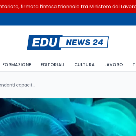
, firmata l’intesa triennale tra Ministero del Lavoro e CS
FORMAZIONE
EDITORIALI
CULTURA
LAVORO
T
Memoria e curiosità: le sorprendenti capacità del cervello diffuso nelle meduse Aurelia