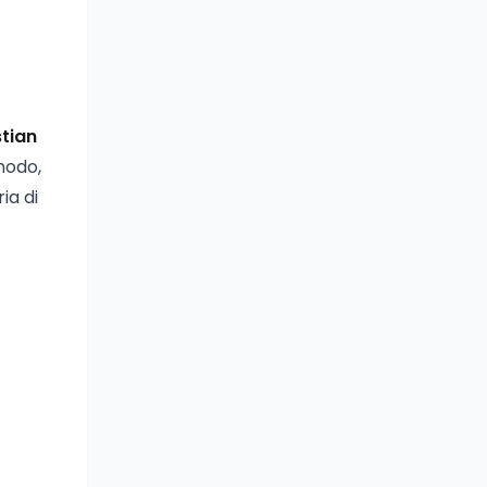
stian
 modo,
ia di