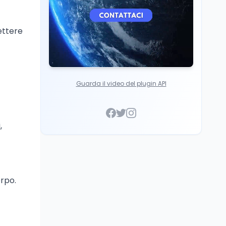
lettere
Guarda il video del plugin API
,
orpo.