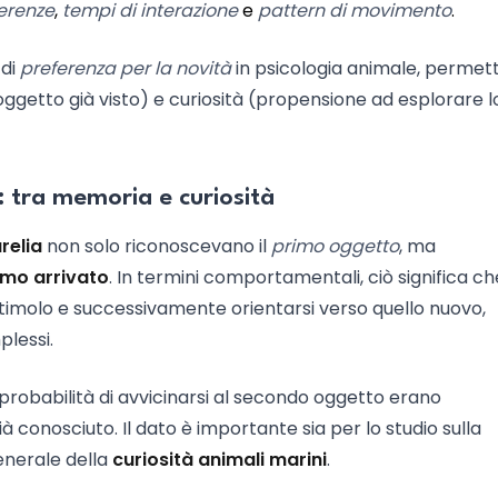
erenze
,
tempi di interazione
e
pattern di movimento
.
 di
preferenza per la novità
in psicologia animale, permett
ggetto già visto) e curiosità (propensione ad esplorare l
: tra memoria e curiosità
relia
non solo riconoscevano il
primo oggetto
, ma
imo arrivato
. In termini comportamentali, ciò significa ch
stimolo e successivamente orientarsi verso quello nuovo,
lessi.
probabilità di avvicinarsi al secondo oggetto erano
à conosciuto. Il dato è importante sia per lo studio sulla
nerale della
curiosità animali marini
.