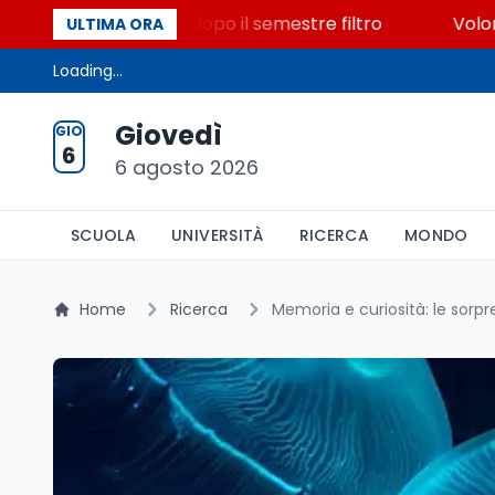
0 posti vacanti dopo il semestre filtro
Volontariato
ULTIMA ORA
Loading...
Giovedì
GIO
6
6 agosto 2026
SCUOLA
UNIVERSITÀ
RICERCA
MONDO
Home
Ricerca