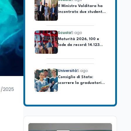
incontrato due studenti
palestinesi giunti da
Gaza che hanno
superato la Maturità in
Scuola
5 ago
Italia
Maturità 2026, 100 e
lode da record: 14.123
diplomi con voto
massimo
Università
5 ago
Consiglio di Stato:
scorrere la graduatoria
per i 500 posti vacanti
dopo il semestre filtro
1/2025
Lavoro
5 ago
Volontariato, firmata
l’intesa triennale tra
Ministero del Lavoro e
CSVnet ETS
Scuola
5 ago