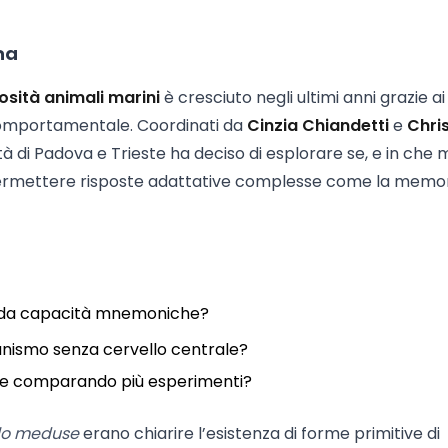
na
osità animali marini
è cresciuto negli ultimi anni grazie ai
 comportamentale. Coordinati da
Cinzia Chiandetti
e
Chri
ità di Padova e Trieste ha deciso di esplorare se, e in che
ermettere risposte adattative complesse come la memor
da capacità mnemoniche?
anismo senza cervello centrale?
arre comparando più esperimenti?
llo meduse
erano chiarire l’esistenza di forme primitive di