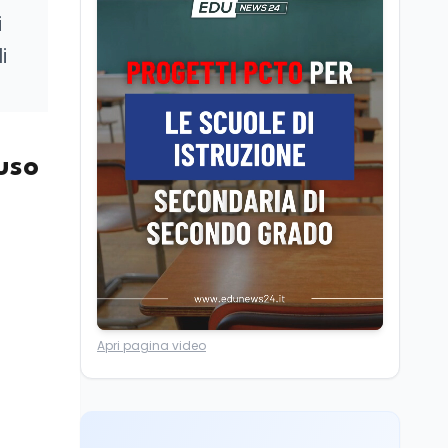
Il Ministro della Pa
i
Zangrillo in Parlamento:
i
"12 miliardi per l'edilizia
e la sicurezza delle
scuole con risorse Pnrr"
Scuola
5 ago
Il Ministro Valditara ha
incontrato due studenti
fuso
palestinesi giunti da
Gaza che hanno
superato la Maturità in
Scuola
5 ago
Italia
Maturità 2026, 100 e
lode da record: 14.123
diplomi con voto
massimo
Università
5 ago
Apri pagina video
Consiglio di Stato:
scorrere la graduatoria
per i 500 posti vacanti
dopo il semestre filtro
Lavoro
5 ago