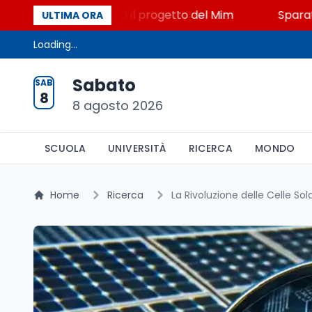
STEM a Lerici con il progetto del Mim
Sparatoria a
ULTIMA ORA
Loading...
Sabato
SAB
8
8 agosto 2026
SCUOLA
UNIVERSITÀ
RICERCA
MONDO
Home
Ricerca