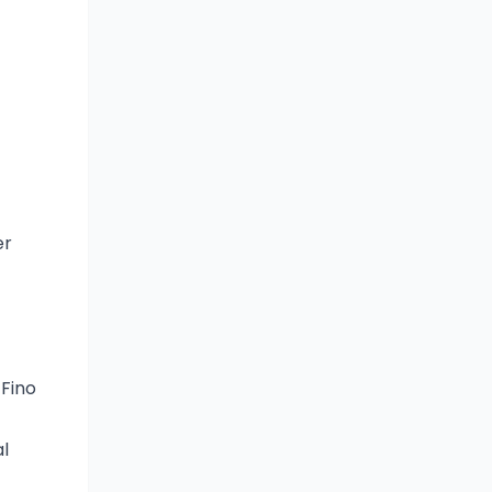
er
 Fino
al