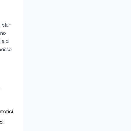
 blu-
ono
le di
 basso
a
tetici.
di