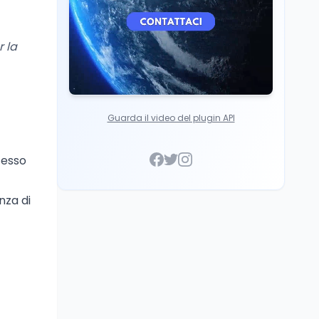
r la
Guarda il video del plugin API
tesso
nza di