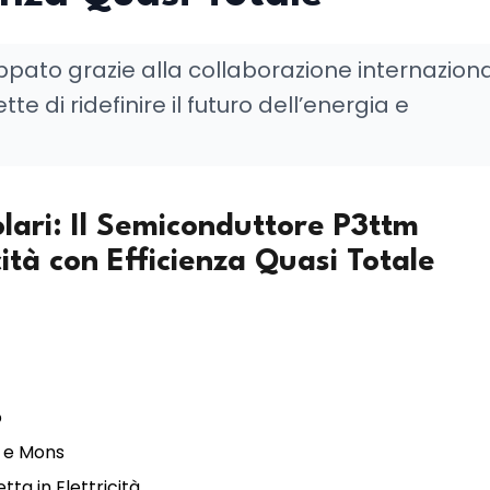
ppato grazie alla collaborazione internazion
 di ridefinire il futuro dell’energia e
olari: Il Semiconduttore P3ttm
cità con Efficienza Quasi Totale
o
e e Mons
ta in Elettricità