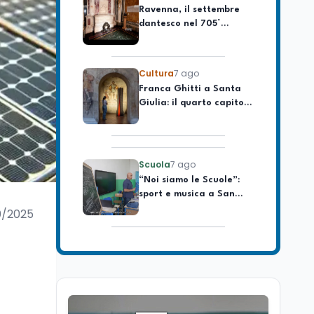
dantesco nel 705°
longevo dell’Italia
anniversario della morte
repubblicana
del Sommo Poeta
Cultura
7 ago
Franca Ghitti a Santa
Giulia: il quarto capitolo
dei Palcoscenici
Scuola
7 ago
“Noi siamo le Scuole”:
sport e musica a San
Miniato, STEM a Lerici
con il progetto del Mim
0/2025
Mondo
7 ago
Sparatoria a Bangkok:
studente 14enne uccide
5 insegnanti e i nonni
Editoriali
7 ago