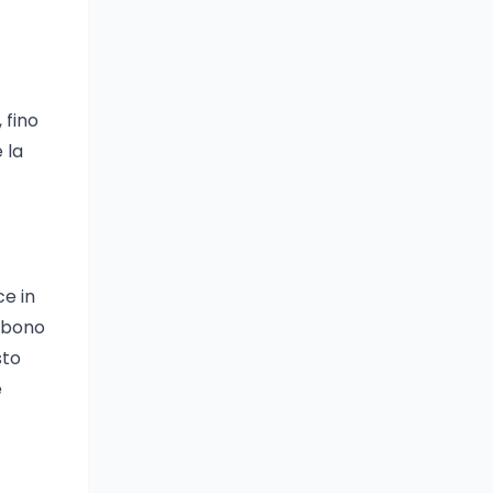
 fino
 la
ce in
orbono
sto
e