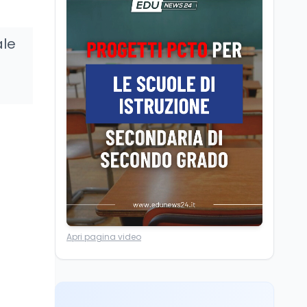
Camere in ferie,
riapertura il 9
settembre tra legge
ale
elettorale e Rai. La
premier Meloni attesa a
Cultura
7 ago
Bari il 4 settembre per
Ravenna, il settembre
celebrare il governo più
dantesco nel 705°
longevo dell’Italia
anniversario della morte
repubblicana
del Sommo Poeta
Cultura
7 ago
Franca Ghitti a Santa
Giulia: il quarto capitolo
dei Palcoscenici
Scuola
7 ago
Apri pagina video
“Noi siamo le Scuole”:
sport e musica a San
Miniato, STEM a Lerici
con il progetto del Mim
Mondo
7 ago