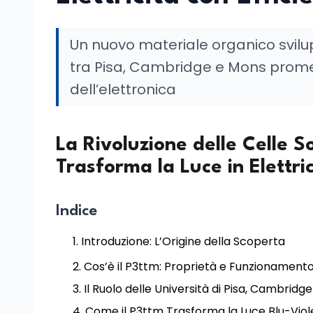
Un nuovo materiale organico svilu
tra Pisa, Cambridge e Mons promette
dell’elettronica
La Rivoluzione delle Celle S
Trasforma la Luce in Elettri
Indice
Introduzione: L’Origine della Scoperta
Cos’è il P3ttm: Proprietà e Funzionament
Il Ruolo delle Università di Pisa, Cambridg
Come il P3ttm Trasforma la Luce Blu-Violet