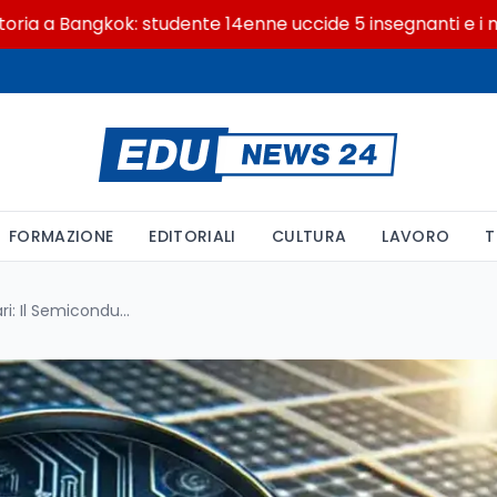
 Bangkok: studente 14enne uccide 5 insegnanti e i nonni
FORMAZIONE
EDITORIALI
CULTURA
LAVORO
T
La Rivoluzione delle Celle Solari: Il Semiconduttore P3ttm Trasforma la Luce in Elettricità con Efficienza Quasi Totale