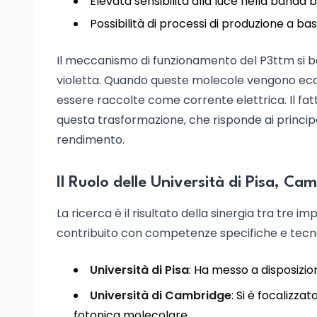
Elevata sensibilità alla luce nella banda b
Possibilità di processi di produzione a b
Il meccanismo di funzionamento del P3ttm si ba
violetta. Quando queste molecole vengono ecci
essere raccolte come corrente elettrica. Il fatto
questa trasformazione, che risponde ai principali l
rendimento.
Il Ruolo delle Università di Pisa, C
La ricerca è il risultato della sinergia tra tre 
contribuito con competenze specifiche e tecno
Università di Pisa
: Ha messo a disposizio
Università di Cambridge
: Si è focalizzat
fotonica molecolare.