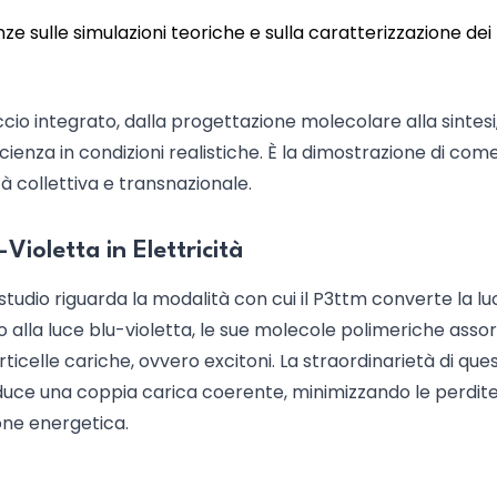
e sulle simulazioni teoriche e sulla caratterizzazione dei
 integrato, dalla progettazione molecolare alla sintesi,
icienza in condizioni realistiche. È la dimostrazione di come
 collettiva e transnazionale.
Violetta in Elettricità
tudio riguarda la modalità con cui il P3ttm converte la lu
o alla luce blu-violetta, le sue molecole polimeriche ass
icelle cariche, ovvero excitoni. La straordinarietà di que
oduce una coppia carica coerente, minimizzando le perdit
one energetica.