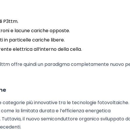
di P3ttm.
troni e lacune cariche opposte.
in particelle cariche libere.
te elettrica all’interno della cella.
P3ttm offre quindi un paradigma completamente nuovo p
che
e categorie più innovative tra le tecnologie fotovoltaiche.
 come la limitata durata e l’efficienza energetica
io. Tuttavia, il nuovo semiconduttore organico sviluppato d
ecedenti.