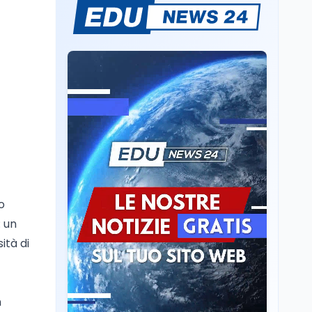
Sparatoria a Bangkok:
studente 14enne uccide
5 insegnanti e i nonni
Editoriali
7 ago
Camere in ferie,
riapertura il 9
settembre tra legge
elettorale e Rai. La
premier Meloni attesa a
Cultura
7 ago
Bari il 4 settembre per
Ravenna, il settembre
celebrare il governo più
dantesco nel 705°
longevo dell’Italia
anniversario della morte
repubblicana
o
del Sommo Poeta
: un
Cultura
7 ago
ità di
Franca Ghitti a Santa
Giulia: il quarto capitolo
dei Palcoscenici
n