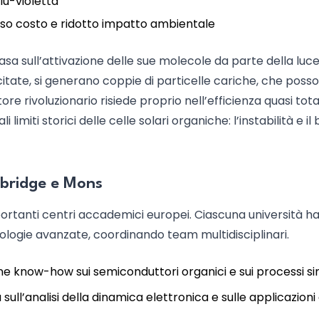
lu-violetta
asso costo e ridotto impatto ambientale
sa sull’attivazione delle sue molecole da parte della luce
tate, si generano coppie di particelle cariche, che poss
re rivoluzionario risiede proprio nell’efficienza quasi tota
imiti storici delle celle solari organiche: l’instabilità e il
ambridge e Mons
importanti centri accademici europei. Ciascuna università h
logie avanzate, coordinando team multidisciplinari.
ne know-how sui semiconduttori organici e sui processi sin
a sull’analisi della dinamica elettronica e sulle applicazioni 