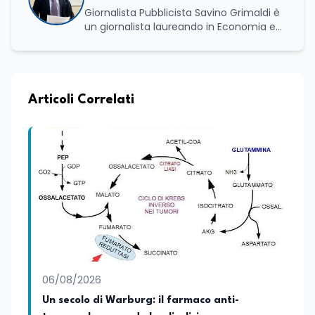
Giornalista Pubblicista Savino Grimaldi è
un giornalista laureando in Economia e
Commercio, con una solida esperienza
maturata nel settore della formazione.
Da anni lavora con competenza
nell’ambito della formazione
professionale, distinguendosi per una
Articoli Correlati
conoscenza approfondita delle politiche
attive del lavoro e delle dinamiche che
legano istruzione, occupazione e
sviluppo delle competenze. Alla
preparazione economica e professionale
affianca una grande passione per la
lettura e per il giornalismo, che ne
arricchiscono il profilo umano e
culturale. Spazia con disinvoltura tra
diverse tematiche, offrendo sempre il
proprio punto di vista con equilibrio,
sensibilità e spirito critico.
06/08/2026
Un secolo di Warburg: il farmaco anti-