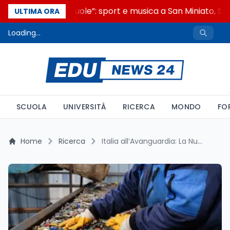
“Noi siamo le Scuole”: sport e musica a San Miniato, STE
ULTIMA ORA
Loading...
SCUOLA
UNIVERSITÀ
RICERCA
MONDO
FO
Home
Ricerca
Italia all’Avanguardia: La Nuova Tecnica per il Riciclo Sostenibile delle Batterie al Litio e la Sfida dell’Indipendenza Europea