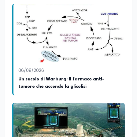
attive del lavoro e delle dinamiche che
legano istruzione, occupazione e
sviluppo delle competenze. Alla
preparazione economica e professionale
affianca una grande passione per la
lettura e per il giornalismo, che ne
arricchiscono il profilo umano e
culturale. Spazia con disinvoltura tra
diverse tematiche, offrendo sempre il
proprio punto di vista con equilibrio,
sensibilità e spirito critico.
06/08/2026
Un secolo di Warburg: il farmaco anti-
tumore che accende la glicolisi