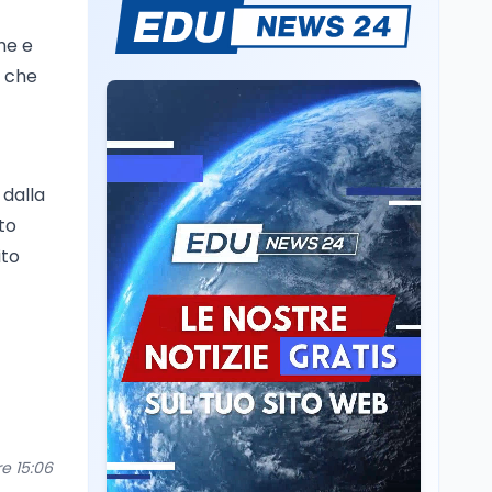
Lavoro
5 ago
Volontariato, firmata
me e
l’intesa triennale tra
i che
Ministero del Lavoro e
CSVnet ETS
Scuola
5 ago
Il Ministro della Pa
Zangrillo in Parlamento:
 dalla
"12 miliardi per l'edilizia
sto
e la sicurezza delle
scuole con risorse Pnrr"
ito
Scuola
5 ago
Il Ministro Valditara ha
incontrato due studenti
palestinesi giunti da
Gaza che hanno
superato la Maturità in
Scuola
5 ago
Italia
Maturità 2026, 100 e
lode da record: 14.123
diplomi con voto
re 15:06
massimo