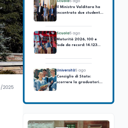
Il Ministro Valditara ha
incontrato due studenti
palestinesi giunti da
Gaza che hanno
superato la Maturità in
Scuola
5 ago
Italia
Maturità 2026, 100 e
lode da record: 14.123
diplomi con voto
massimo
Università
5 ago
Consiglio di Stato:
scorrere la graduatoria
per i 500 posti vacanti
4/2025
dopo il semestre filtro
Lavoro
5 ago
Volontariato, firmata
l’intesa triennale tra
Ministero del Lavoro e
CSVnet ETS