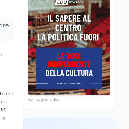
Scuola
5 ago
Il Ministro della Pa
Zangrillo in Parlamento:
"12 miliardi per l'edilizia
lare
e la sicurezza delle
scuole con risorse Pnrr"
Scuola
5 ago
Il Ministro Valditara ha
incontrato due studenti
palestinesi giunti da
n
Gaza che hanno
superato la Maturità in
Scuola
5 ago
Italia
Maturità 2026, 100 e
lode da record: 14.123
diplomi con voto
massimo
tta del
Università
5 ago
Apri pagina video
 il
Consiglio di Stato:
 50
scorrere la graduatoria
per i 500 posti vacanti
ile
dopo il semestre filtro