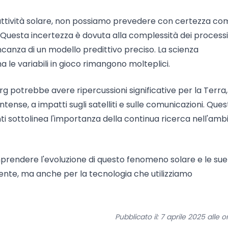
attività solare, non possiamo prevedere con certezza co
 Questa incertezza è dovuta alla complessità dei process
anza di un modello predittivo preciso. La scienza
a le variabili in gioco rimangono molteplici.
g potrebbe avere ripercussioni significative per la Terra,
intense, a impatti sugli satelliti e sulle comunicazioni. Que
i sottolinea l'importanza della continua ricerca nell'amb
mprendere l'evoluzione di questo fenomeno solare e le sue
iente, ma anche per la tecnologia che utilizziamo
Pubblicato il: 7 aprile 2025 alle o