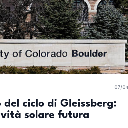
07/0
o del ciclo di Gleissberg:
ività solare futura