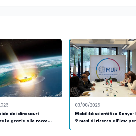
2026
03/08/2026
oide dei dinosauri
Mobilità scientifica Kenya-I
icato grazie alle rocce
9 mesi di ricerca all'Icsc pe
ppennino
professionisti africani