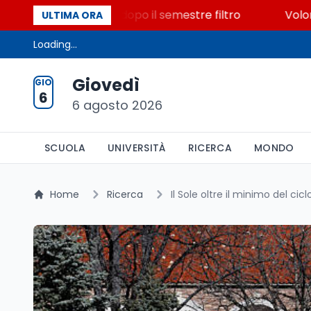
500 posti vacanti dopo il semestre filtro
Volontaria
ULTIMA ORA
Loading...
Giovedì
GIO
6
6 agosto 2026
SCUOLA
UNIVERSITÀ
RICERCA
MONDO
Home
Ricerca