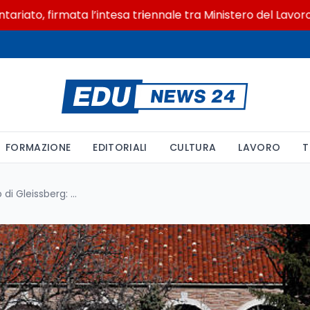
to, firmata l’intesa triennale tra Ministero del Lavoro e 
FORMAZIONE
EDITORIALI
CULTURA
LAVORO
T
Il Sole oltre il minimo del ciclo di Gleissberg: prospettive per l'attività solare futura