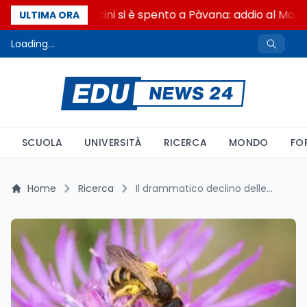
Francesco Guccini si è spento a Pàvana: addio al Maes
ULTIMA ORA
Loading...
SCUOLA
UNIVERSITÀ
RICERCA
MONDO
FO
Home
Ricerca
Il drammatico declino delle api selvatiche in Europa: aggiornata la Lista Rossa IUCN