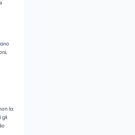
e
rano
ni,
non la
 gli
dio