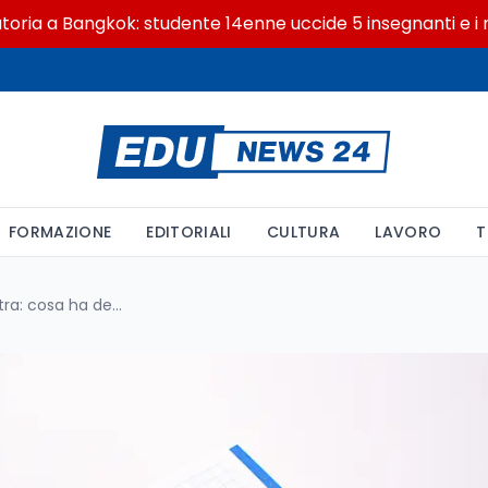
 Bangkok: studente 14enne uccide 5 insegnanti e i nonni
FORMAZIONE
EDITORIALI
CULTURA
LAVORO
T
Il 90% di noi usa la mano destra: cosa ha deciso l'evoluzione