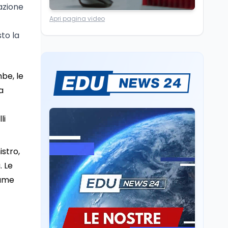
zazione
Scuola
7 ago
Apri pagina video
“Noi siamo le Scuole”:
sport e musica a San
sto la
Miniato, STEM a Lerici
con il progetto del Mim
Mondo
7 ago
be, le
Sparatoria a Bangkok:
a
studente 14enne uccide
5 insegnanti e i nonni
li
Editoriali
7 ago
Camere in ferie,
riapertura il 9
istro,
settembre tra legge
. Le
elettorale e Rai. La
lume
premier Meloni attesa a
Cultura
7 ago
Bari il 4 settembre per
Ravenna, il settembre
celebrare il governo più
dantesco nel 705°
longevo dell’Italia
anniversario della morte
repubblicana
del Sommo Poeta