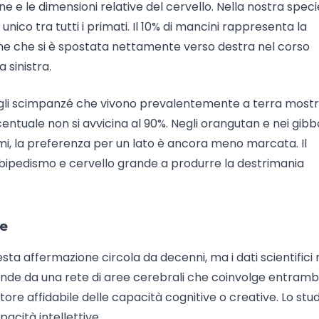
ne e le dimensioni relative del cervello. Nella nostra speci
co tra tutti i primati. Il 10% di mancini rappresenta la
zione che si è spostata nettamente verso destra nel corso
 sinistra.
i: gli scimpanzé che vivono prevalentemente a terra most
ntuale non si avvicina al 90%. Negli orangutan e nei gibbo
i, la preferenza per un lato è ancora meno marcata. Il
bipedismo e cervello grande a produrre la destrimania
le
esta affermazione circola da decenni, ma i dati scientifici 
nde da una rete di aree cerebrali che coinvolge entrambi
tore affidabile delle capacità cognitive o creative. Lo stu
acità intellettive.