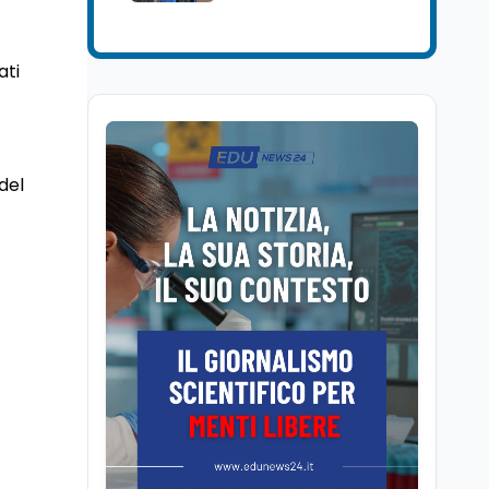
Mondo
7 ago
Sparatoria a Bangkok:
studente 14enne uccide
ati
5 insegnanti e i nonni
Editoriali
7 ago
Camere in ferie,
del
riapertura il 9
settembre tra legge
elettorale e Rai. La
premier Meloni attesa a
Cultura
7 ago
Bari il 4 settembre per
Ravenna, il settembre
celebrare il governo più
dantesco nel 705°
longevo dell’Italia
anniversario della morte
repubblicana
del Sommo Poeta
Cultura
7 ago
Franca Ghitti a Santa
Giulia: il quarto capitolo
dei Palcoscenici