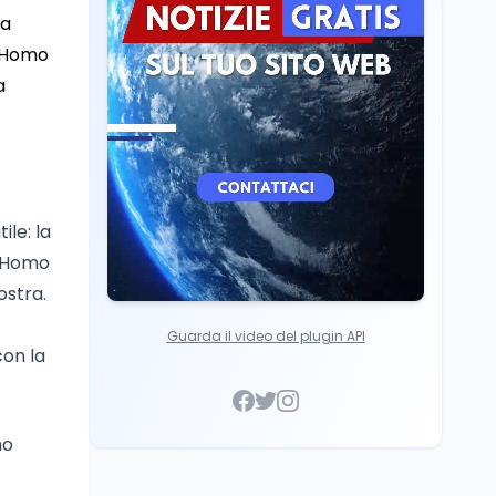
na
Cultura
7 ago
, Homo
Franca Ghitti a Santa
Giulia: il quarto capitolo
a
dei Palcoscenici
ile: la
l'Homo
ostra.
Guarda il video del plugin API
con la
no