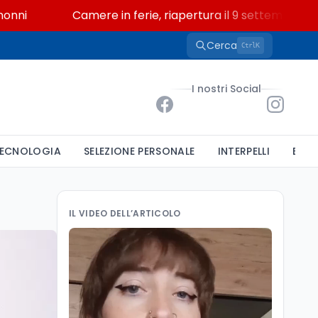
Camere in ferie, riapertura il 9 settembre tra legg
Cerca
K
Ctrl
I nostri Social
ECNOLOGIA
SELEZIONE PERSONALE
INTERPELLI
BAND
IL VIDEO DELL’ARTICOLO