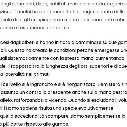
so degli strumenti, dieta, habitat, massa corporea, organiz
ozione. L'analisi ha usato modelli che tengono conto delle
 che solo due fattori spiegano in modo statisticamente robu
dismo e l'espansione cerebrale.
 scesi dagli alberi e hanno iniziato a camminare su due gam
tori. Questo ha creato le condizioni perché emergesse un
nuali sistematicamente con la stessa mano, aumentando
, il rapporto tra la lunghezza degli arti superiori e di quel
la lateralità nei primati.
 cervello si è ingrandito e si è riorganizzato. L'emisfero sin
 ha assunto un controllo crescente anche sulla mano destra
rallelo, rafforzandosi a vicenda. Quando si escludono il vo
si, l'Homo sapiens risulta una specie evolutivamente
, quella eccezionalità scompare: siamo semplicemente la
a più corte rispetto alle gambe.