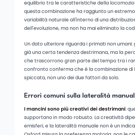
equilibrio tra le caratteristiche della locomozio
questa combinazione ha raggiunto un estremo uni
variabilità naturale all'interno di una distribu
dell'evoluzione, ma non ha mai eliminato la coda
Un dato ulteriore riguarda i primati non uman
già una certa tendenza destrimana, ma la perce
che trascorrono gran parte del tempo tra i ram
confronto conferma che è la combinazione di 
spiccata, non uno dei due fattori da solo.
Errori comuni sulla lateralità manua
I mancini sono più creativi dei destrimani
: qu
supportano in modo robusto. La creatività dipe
emisferi, e la lateralità manuale non è un indica
Oxford misura la preferenza motoria, non le cap