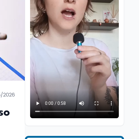
Scuola
7 ago
“Noi siamo le Scuole”:
sport e musica a San
Miniato, STEM a Lerici
5/2026
con il progetto del Mim
Mondo
7 ago
so
Sparatoria a Bangkok:
studente 14enne uccide
5 insegnanti e i nonni
Editoriali
7 ago