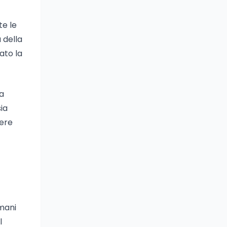
te le
 della
ato la
la
ia
ere
 mani
l