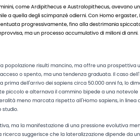
 ominini, come Ardipithecus e Australopithecus, avevano u
mile a quella degli scimpanzé odierni. Con Homo ergaster
centuata progressivamente, fino alla destrimania spiccat
provvisa, ma un processo accumulativo di milioni di anni.
la popolazione risulti mancino, ma offre una prospettiva ut
e acceso o spento, ma una tendenza graduata. Il caso del
sia prima dell'arrivo dei sapiens circa 50.000 anni fa, lo dim
te piccolo e alternava il cammino bipede a una notevole
teralità meno marcata rispetto all'Homo sapiens, in linea 
 studio.
tiva, ma la manifestazione di una pressione evolutiva me
La ricerca suggerisce che la lateralizzazione dipende da un