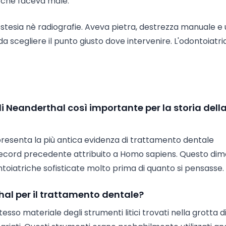
e che faceva male.
estesia nè radiografie. Aveva pietra, destrezza manuale e
scegliere il punto giusto dove intervenire. L'odontoiatri
i Neanderthal così importante per la storia dell
ppresenta la più antica evidenza di trattamento dentale
l record precedente attribuito a Homo sapiens. Questo di
oiatriche sofisticate molto prima di quanto si pensasse.
hal per il trattamento dentale?
tesso materiale degli strumenti litici trovati nella grotta d