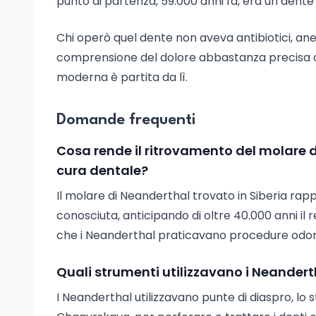
punto di partenza, 59.000 anni fa, era un dent
Chi operò quel dente non aveva antibiotici, an
comprensione del dolore abbastanza precisa da 
moderna è partita da lì.
Domande frequenti
Cosa rende il ritrovamento del molare d
cura dentale?
Il molare di Neanderthal trovato in Siberia ra
conosciuta, anticipando di oltre 40.000 anni i
che i Neanderthal praticavano procedure odont
Quali strumenti utilizzavano i Neandert
I Neanderthal utilizzavano punte di diaspro, lo s