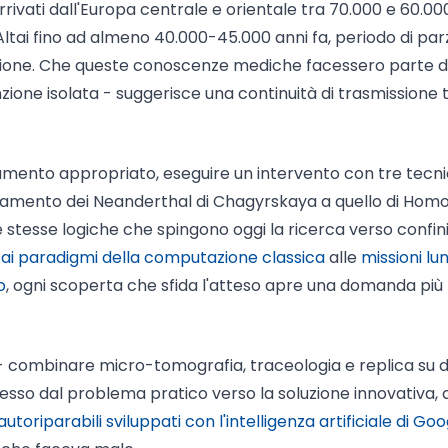
ivati dall'Europa centrale e orientale tra 70.000 e 60.00
'Altai fino ad almeno 40.000-45.000 anni fa, periodo di par
gione. Che queste conoscenze mediche facessero parte d
zione isolata - suggerisce una continuità di trasmissione 
strumento appropriato, eseguire un intervento con tre tecn
rtamento dei Neanderthal di Chagyrskaya a quello di Hom
e stesse logiche che spingono oggi la ricerca verso confin
ai paradigmi della computazione classica
alle
missioni lun
o
, ogni scoperta che sfida l'atteso apre una domanda più
- combinare micro-tomografia, traceologia e replica su d
sso dal problema pratico verso la soluzione innovativa,
autoriparabili sviluppati con l'intelligenza artificiale di Go