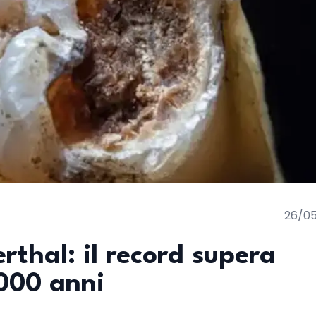
26/0
thal: il record supera
000 anni