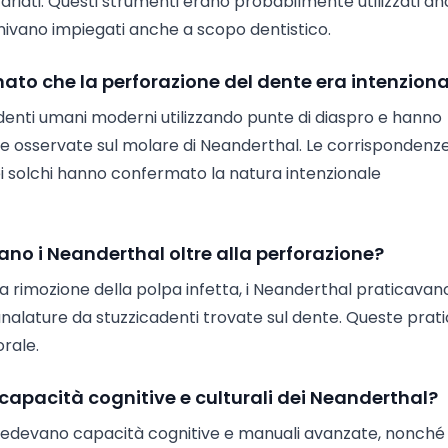
ariati. Questi strumenti erano probabilmente utilizzati a
enivano impiegati anche a scopo dentistico.
ato che la perforazione del dente era intenziona
 denti umani moderni utilizzando punte di diaspro e hanno
e osservate sul molare di Neanderthal. Le corrispondenz
i solchi hanno confermato la natura intenzionale
ano i Neanderthal oltre alla perforazione?
la rimozione della polpa infetta, i Neanderthal praticavan
analature da stuzzicadenti trovate sul dente. Queste prat
rale.
capacità cognitive e culturali dei Neanderthal?
sedevano capacità cognitive e manuali avanzate, nonché