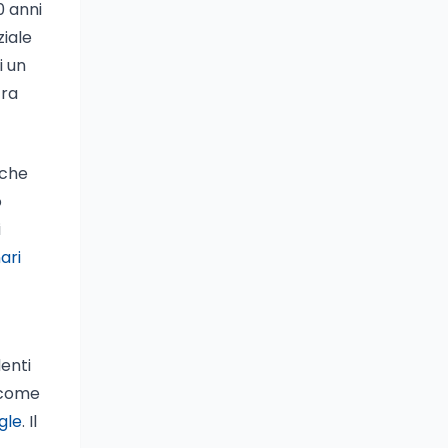
0 anni
ziale
i un
tra
iche
o
i
ari
enti
 come
ogle
. Il