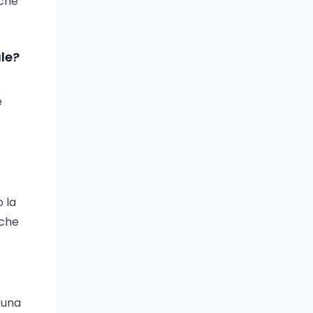
nche
le?
e
o la
iche
 una