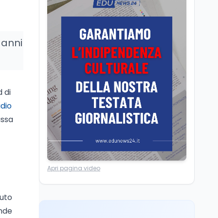
Camere in ferie,
riapertura il 9
settembre tra legge
elettorale e Rai. La
 anni
premier Meloni attesa a
Cultura
7 ago
Bari il 4 settembre per
Ravenna, il settembre
celebrare il governo più
dantesco nel 705°
longevo dell’Italia
anniversario della morte
repubblicana
 di
del Sommo Poeta
dio
Cultura
7 ago
ussa
Franca Ghitti a Santa
Giulia: il quarto capitolo
dei Palcoscenici
Scuola
7 ago
Apri pagina video
“Noi siamo le Scuole”:
sport e musica a San
Miniato, STEM a Lerici
nuto
con il progetto del Mim
ande
Mondo
7 ago