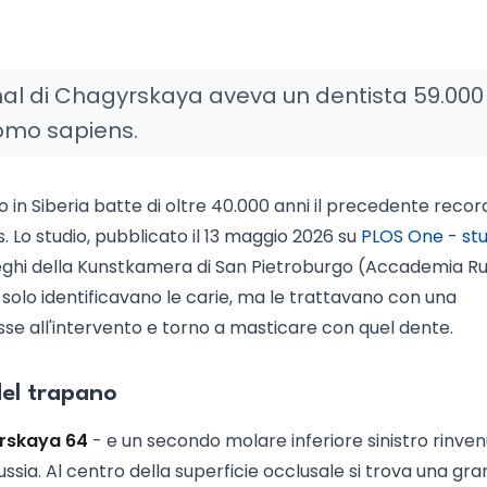
hal di Chagyrskaya aveva un dentista 59.000
Homo sapiens.
 in Siberia batte di oltre 40.000 anni il precedente record
 Lo studio, pubblicato il 13 maggio 2026 su
PLOS One - stu
leghi della Kunstkamera di San Pietroburgo (Accademia R
solo identificavano le carie, ma le trattavano con una
sse all'intervento e torno a masticare con quel dente.
del trapano
rskaya 64
- e un secondo molare inferiore sinistro rinve
ussia. Al centro della superficie occlusale si trova una gr