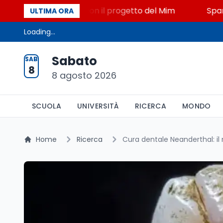
o, STEM a Lerici con il progetto del Mim
Sparatoria
ULTIMA ORA
Loading...
Sabato
SAB
8
8 agosto 2026
SCUOLA
UNIVERSITÀ
RICERCA
MONDO
Home
Ricerca