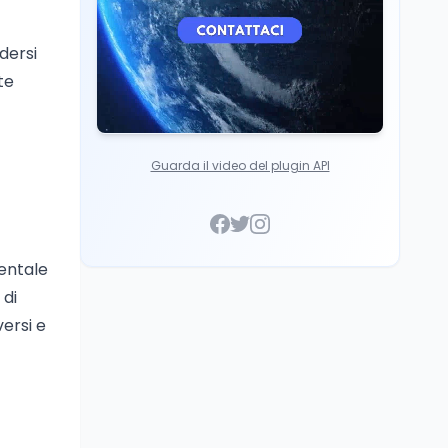
dersi
te
Guarda il video del plugin API
dentale
 di
versi e