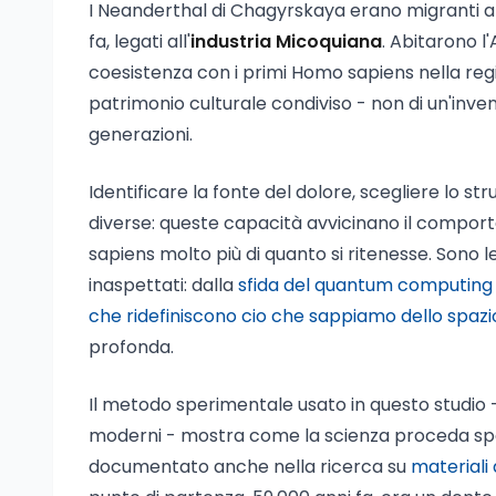
I Neanderthal di Chagyrskaya erano migranti arr
fa, legati all'
industria Micoquiana
. Abitarono l
coesistenza con i primi Homo sapiens nella re
patrimonio culturale condiviso - non di un'inven
generazioni.
Identificare la fonte del dolore, scegliere lo 
diverse: queste capacità avvicinano il compo
sapiens molto più di quanto si ritenesse. Sono l
inaspettati: dalla
sfida del quantum computing 
che ridefiniscono cio che sappiamo dello spazi
profonda.
Il metodo sperimentale usato in questo studio 
moderni - mostra come la scienza proceda spe
documentato anche nella ricerca su
materiali 