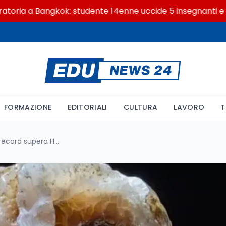
 a Bangkok: studente 14enne uccide 5 insegnanti e i nonn
FORMAZIONE
EDITORIALI
CULTURA
LAVORO
T
Cura dentale Neanderthal: il record supera Homo sapiens di 40.000 anni