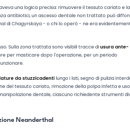
veva una logica precisa: rimuovere il tessuto cariato e la
nza antibiotici, un ascesso dentale non trattato può diffon
derthal di Chagyrskaya - o chi lo operò - ne era evidentemen
so. Sulla zona trattata sono visibili tracce di
usura ante-
lare per masticare dopo l'operazione, per un periodo
 funzionare.
ature da stuzzicadenti
lungo i lati, segno di pulizia inter
e del tessuto cariato, rimozione della polpa infetta e uso
di manipolazione dentale, ciascuno richiedente strumenti di
izione Neanderthal