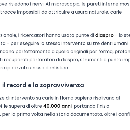
e risiedono i nervi. Al microscopio, le pareti interne mo
 tracce impossibili da attribuire a usura naturale, carie
nzionale, i ricercatori hanno usato punte di
diaspro
- lo st
otta - per eseguire lo stesso intervento su tre denti umani
ndono perfettamente a quelle originali per forma, profon
ti recuperati perforatori di diaspro, strumenti a punta im
a ipotizzato un uso dentistico.
il record e la sopravvivenza
e di intervento su carie in Homo sapiens risalivano al
4 le supera di oltre
40.000 anni
, portando l'inizio
, per la prima volta nella storia documentata, oltre i confi