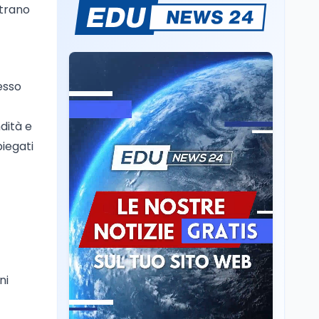
strano
Sparatoria a Bangkok:
studente 14enne uccide
5 insegnanti e i nonni
Editoriali
7 ago
esso
Camere in ferie,
riapertura il 9
dità e
settembre tra legge
elettorale e Rai. La
piegati
premier Meloni attesa a
Cultura
7 ago
Bari il 4 settembre per
Ravenna, il settembre
celebrare il governo più
dantesco nel 705°
longevo dell’Italia
anniversario della morte
repubblicana
del Sommo Poeta
Cultura
7 ago
Franca Ghitti a Santa
Giulia: il quarto capitolo
ni
dei Palcoscenici