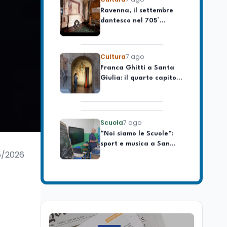
celebrare il governo più
dantesco nel 705°
longevo dell’Italia
anniversario della morte
repubblicana
del Sommo Poeta
Cultura
7 ago
Franca Ghitti a Santa
Giulia: il quarto capitolo
dei Palcoscenici
Scuola
7 ago
“Noi siamo le Scuole”:
sport e musica a San
Miniato, STEM a Lerici
con il progetto del Mim
5/2026
Mondo
7 ago
Sparatoria a Bangkok:
studente 14enne uccide
5 insegnanti e i nonni
Editoriali
7 ago