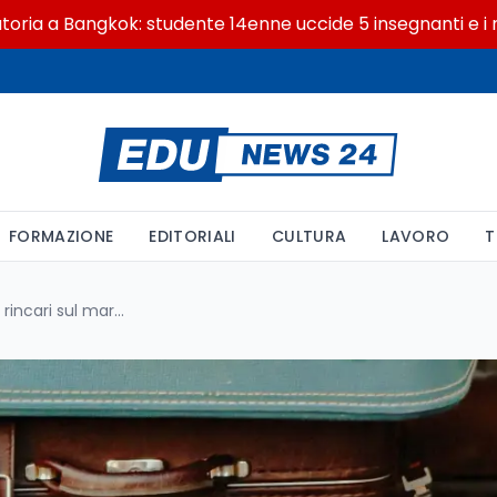
Bangkok: studente 14enne uccide 5 insegnanti e i nonni
FORMAZIONE
EDITORIALI
CULTURA
LAVORO
T
Costi delle vacanze 2026: tra rincari sul mare italiano e voli low cost