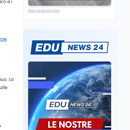
ro e i
Scuola
7 ago
“Noi siamo le Scuole”:
Apri pagina video
sport e musica a San
Miniato, STEM a Lerici
con il progetto del Mim
Mondo
7 ago
2026
Sparatoria a Bangkok:
studente 14enne uccide
5 insegnanti e i nonni
Editoriali
7 ago
Camere in ferie,
nuo. La
riapertura il 9
ulle
settembre tra legge
elettorale e Rai. La
premier Meloni attesa a
Cultura
7 ago
Bari il 4 settembre per
Ravenna, il settembre
celebrare il governo più
dantesco nel 705°
longevo dell’Italia
anniversario della morte
repubblicana
o
del Sommo Poeta