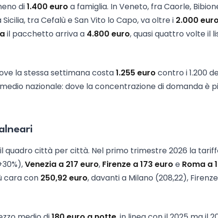
meno di
1.400 euro
a famiglia. In Veneto, fra Caorle, Bibion
a Sicilia, tra Cefalù e San Vito lo Capo, va oltre i
2.000 eur
ia
il pacchetto arriva a
4.800 euro
, quasi quattro volte il l
, dove la stessa settimana costa
1.255 euro
contro i 1.200 de
 medio nazionale: dove la concentrazione di domanda è pi
alneari
il quadro città per città. Nel primo trimestre 2026 la tarif
+30%),
Venezia a 217 euro
,
Firenze a 173 euro
e
Roma a 
iù cara con
250,92 euro
, davanti a Milano (208,22), Firenze
ezzo medio di
180 euro a notte
, in linea con il 2025 ma il 