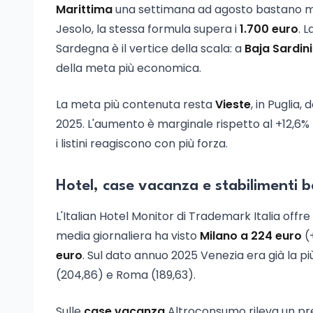
Marittima
una settimana ad agosto bastano 
Jesolo, la stessa formula supera i
1.700 euro
. L
Sardegna è il vertice della scala: a
Baja Sardin
della meta più economica.
La meta più contenuta resta
Vieste
, in Puglia
2025. L'aumento è marginale rispetto al +12,6%
i listini reagiscono con più forza.
Hotel, case vacanza e stabilimenti b
L'Italian Hotel Monitor di Trademark Italia offre 
media giornaliera ha visto
Milano a 224 euro
(
euro
. Sul dato annuo 2025 Venezia era già la p
(204,86) e Roma (189,63).
Sulle
case vacanza
Altroconsumo rileva un pr