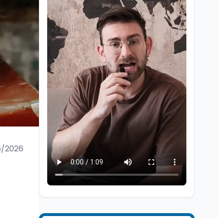
Scuola
7 ago
“Noi siamo le Scuole”:
sport e musica a San
Miniato, STEM a Lerici
con il progetto del Mim
6/2026
Mondo
7 ago
Sparatoria a Bangkok:
studente 14enne uccide
5 insegnanti e i nonni
Editoriali
7 ago