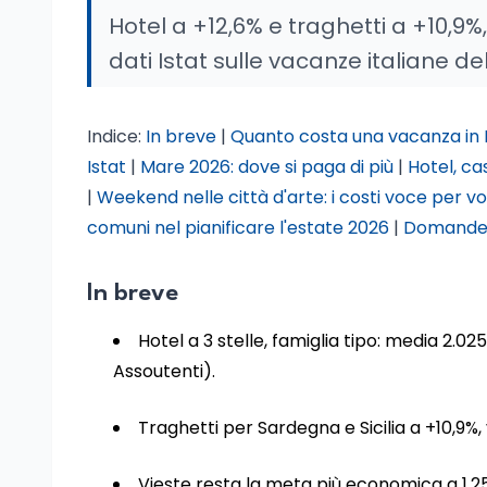
Hotel a +12,6% e traghetti a +10,9%, v
dati Istat sulle vacanze italiane de
Indice:
In breve
|
Quanto costa una vacanza in I
Istat
|
Mare 2026: dove si paga di più
|
Hotel, ca
|
Weekend nelle città d'arte: i costi voce per v
comuni nel pianificare l'estate 2026
|
Domande 
In breve
Hotel a 3 stelle, famiglia tipo: media 2.0
Assoutenti).
Traghetti per Sardegna e Sicilia a +10,9%, 
Vieste resta la meta più economica a 1.25