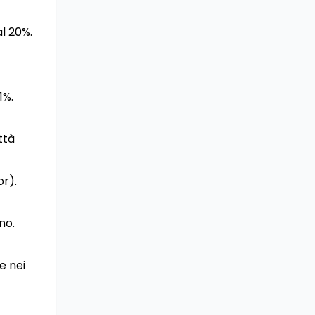
l 20%.
1%.
ttà
or).
no.
e nei