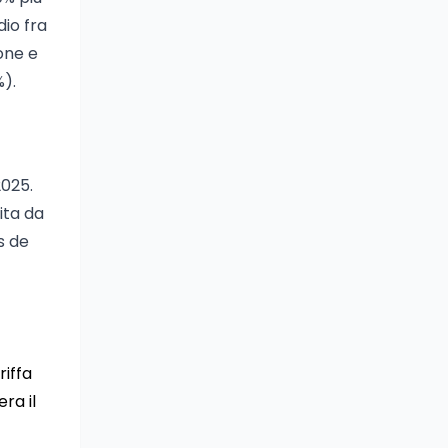
io fra
one e
%).
2025.
uita da
s de
riffa
ra il