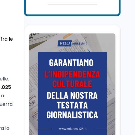
Mondo
7 ago
Sparatoria a Bangkok:
studente 14enne uccide
5 insegnanti e i nonni
Editoriali
7 ago
fra le
Camere in ferie,
riapertura il 9
settembre tra legge
elettorale e Rai. La
premier Meloni attesa a
Cultura
7 ago
Bari il 4 settembre per
Ravenna, il settembre
lle.
celebrare il governo più
dantesco nel 705°
longevo dell’Italia
2.025
anniversario della morte
repubblicana
 a
del Sommo Poeta
guerra
Cultura
7 ago
Franca Ghitti a Santa
Giulia: il quarto capitolo
dei Palcoscenici
a la