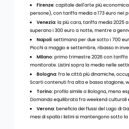
Firenze
: capitale dell'arte più economi
persone), con tariffa media a 173 euro nel 
Venezia
: la più cara, tariffa media 2025 a
superano i 300 euro a notte, mentre a gennaio
Napoli
: settimana per due sotto i 700 e
Picchi a maggio e settembre, ribasso in inve
Milano
: primo trimestre 2026 con tariffa m
monitorate. Listini sopra la media nelle sett
Bologna
: fra le città più dinamiche, occ
Scarti contenuti fra alta e bassa stagione,
Torino
: profilo simile a Bologna, meno es
Domanda equilibrata fra weekend culturali e 
Verona
: beneficia dei flussi del Lago di 
mesi di spalla i listini si mantengono sotto la