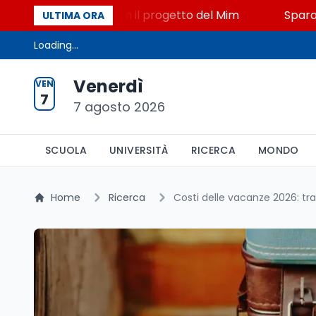
TEM a Lerici con il progetto del Mim
Sparatoria a 
ULTIMA ORA
Loading...
Venerdì
VEN
7
7 agosto 2026
SCUOLA
UNIVERSITÀ
RICERCA
MONDO
Home
Ricerca