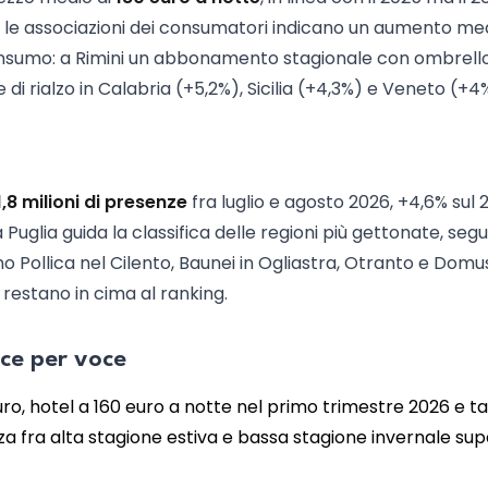
le associazioni dei consumatori indicano un aumento med
oconsumo: a Rimini un abbonamento stagionale con ombrell
e di rialzo in Calabria (+5,2%), Sicilia (+4,3%) e Veneto (+4
1,8 milioni di presenze
fra luglio e agosto 2026, +4,6% sul 
La Puglia guida la classifica delle regioni più gettonate, seg
o Pollica nel Cilento, Baunei in Ogliastra, Otranto e Domu
 restano in cima al ranking.
oce per voce
o, hotel a 160 euro a notte nel primo trimestre 2026 e ta
za fra alta stagione estiva e bassa stagione invernale supe