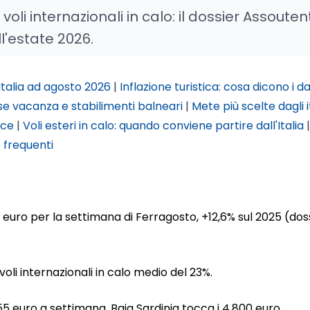
oli internazionali in calo: il dossier Assoutenti
ll'estate 2026.
talia ad agosto 2026
|
Inflazione turistica: cosa dicono i da
se vacanza e stabilimenti balneari
|
Mete più scelte dagli i
oce
|
Voli esteri in calo: quando conviene partire dall'Italia
frequenti
25 euro per la settimana di Ferragosto, +12,6% sul 2025 (dos
voli internazionali in calo medio del 23%.
5 euro a settimana, Baja Sardinia tocca i 4.800 euro.