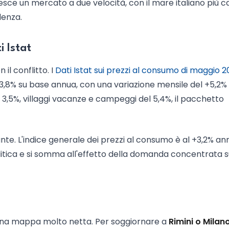
Ne esce un mercato a due velocità, con il mare italiano più ca
denza.
i Istat
l conflitto. I
Dati Istat sui prezzi al consumo di maggio 
+3,8% su base annua, con una variazione mensile del +5,2%
l 3,5%, villaggi vacanze e campeggi del 5,4%, il pacchetto
rante. L'indice generale dei prezzi al consumo è al +3,2% an
politica e si somma all'effetto della domanda concentrata s
a una mappa molto netta. Per soggiornare a
Rimini o Milan