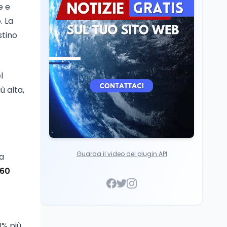
e e
Cultura
7 ago
o
. La
Franca Ghitti a Santa
Giulia: il quarto capitolo
istino
dei Palcoscenici
l
ù alta,
Guarda il video del plugin API
fa
160
20% più