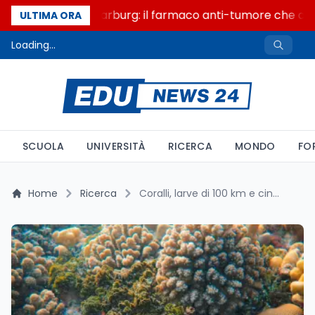
Un secolo di Warburg: il farmaco anti-tumore che accen
ULTIMA ORA
Loading...
SCUOLA
UNIVERSITÀ
RICERCA
MONDO
FO
Home
Ricerca
Coralli, larve di 100 km e cinque alghe simbionti: cosa svela lo studio