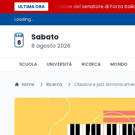
l Senato. La soddisfazione del senatore di Forza Italia, Mar
ULTIMA ORA
Loading...
Sabato
SAB
8
8 agosto 2026
SCUOLA
UNIVERSITÀ
RICERCA
MONDO
Home
Ricerca