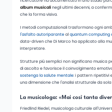
ricercatore ha documentato in uno studio para
album musicali
negli ultimi decenni, a conferm
che la forma visiva.
I metodi computazionali trasformano ogni ambit
l'asfalto autoriparante
al
quantum computing ch
data-driven che Di Marco ha applicato alla musi
interpretare.
Strutture più semplici non significano musica 
di ascolto e favorisce il coinvolgimento emotiv
sostenga la salute mentale
: i pattern ripetitivi
una dimensione che l'analisi strutturale da sola
La musicologa: «Mai così tanta divers
Friedlind Riedel, musicologa culturale all'Unive