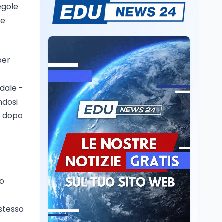
Mario Occhiuto
egole
L'8 agosto è la Giornata
re
europea in memoria
delle vittime del lavoro.
Istituita dal Parlamento
di Strasburgo in ricordo
Università
8 ago
per
dei minatori morti a
Università statali, il
Marcinelle nel 1956
Fondo ordinario 2026
sale a 9,415 miliardi, c'è
dale -
la firma della ministra
ndosi
Bernini sul decreto
Tecnologia
8 ago
i dopo
Il cloaking selettivo di
Time: ads invisibili solo
per i chatbot AI
Mondo
8 ago
A Nonthaburi il killer
so
14enne era bullizzato: la
CZ-75 era del nonno
 stesso