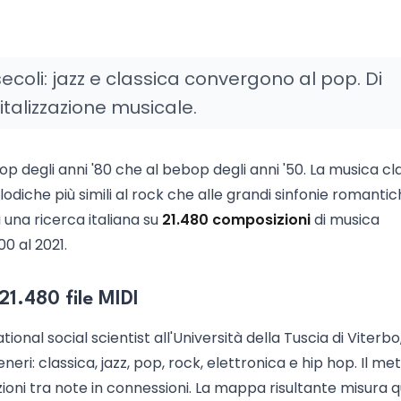
 secoli: jazz e classica convergono al pop. Di
italizzazione musicale.
op degli anni '80 che al bebop degli anni '50. La musica cl
che più simili al rock che alle grandi sinfonie romantic
i una ricerca italiana su
21.480 composizioni
di musica
00 al 2021.
 21.480 file MIDI
onal social scientist all'Università della Tuscia di Viterbo
neri: classica, jazz, pop, rock, elettronica e hip hop. Il m
izioni tra note in connessioni. La mappa risultante misura 