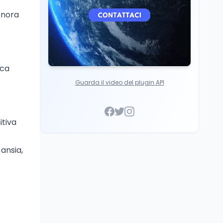
onora
ica
Guarda il video del plugin API
itiva
 ansia,