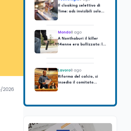
Time: ads invisibili solo
per i chatbot AI
Mondo
8 ago
A Nonthaburi il killer
14enne era bullizzato: la
CZ-75 era del nonno
Lavoro
8 ago
Riforma del calcio, si
insedia il comitato
ristretto al Senato. La
soddisfazione del
5/2026
senatore di Forza Italia,
Mondo
8 ago
Mario Occhiuto
L'8 agosto è la Giornata
europea in memoria
delle vittime del lavoro.
Istituita dal Parlamento
di Strasburgo in ricordo
Università
8 ago
dei minatori morti a