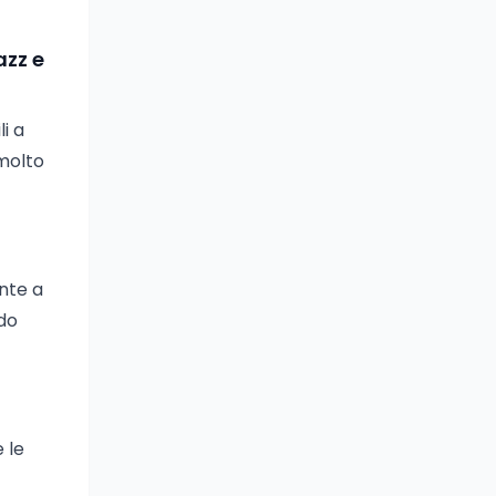
azz e
i a
molto
ente a
ndo
 le