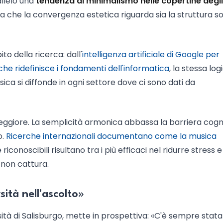
llelo una
tendenza al minimalismo nelle copertine degli
a che la convergenza estetica riguarda sia la struttura s
o della ricerca: dall'
intelligenza artificiale di Google per
e ridefinisce i fondamenti dell'informatica
, la stessa log
ca si diffonde in ogni settore dove ci sono dati da
peggiore. La semplicità armonica abbassa la barriera cogn
o.
Ricerche internazionali documentano come la musica
 e riconoscibili risultano tra i più efficaci nel ridurre stress e
 non cattura.
ità nell'ascolto»
rsità di Salisburgo, mette in prospettiva: «C'è sempre stata