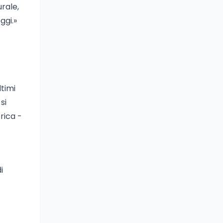
urale,
ggi.»
timi
si
rica -
i