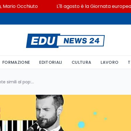
io Occhiuto
L'8 agosto è la Giornata europea in memo
FORMAZIONE
EDITORIALI
CULTURA
LAVORO
T
Classica e jazz armonicamente simili al pop: i dati di 21.480 brani