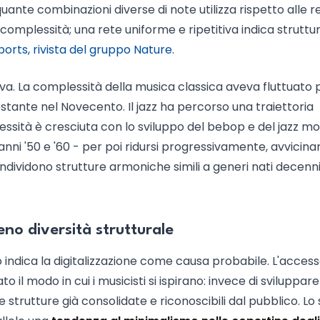
uante combinazioni diverse di note utilizza rispetto alle r
 complessità; una rete uniforme e ripetitiva indica struttu
ports, rivista del gruppo Nature
.
va. La complessità della musica classica aveva fluttuato 
costante nel Novecento. Il jazz ha percorso una traiettoria
ssità è cresciuta con lo sviluppo del bebop e del jazz mo
i anni '50 e '60 - per poi ridursi progressivamente, avvicina
condividono strutture armoniche simili a generi nati decenn
eno diversità strutturale
ndica la digitalizzazione come causa probabile. L'acces
o il modo in cui i musicisti si ispirano: invece di sviluppare
e strutture già consolidate e riconoscibili dal pubblico. Lo