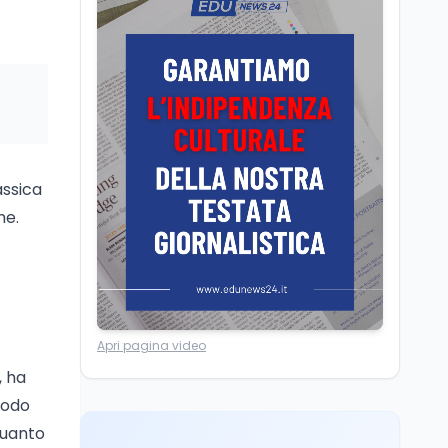
Università statali, il
Marcinelle nel 1956
Fondo ordinario 2026
sale a 9,415 miliardi, c'è
la firma della ministra
Bernini sul decreto
Tecnologia
8 ago
Il cloaking selettivo di
Time: ads invisibili solo
per i chatbot AI
assica
he.
Mondo
8 ago
A Nonthaburi il killer
14enne era bullizzato: la
CZ-75 era del nonno
Lavoro
8 ago
Apri pagina video
Riforma del calcio, si
insedia il comitato
, ha
ristretto al Senato. La
etodo
soddisfazione del
quanto
senatore di Forza Italia,
Mondo
8 ago