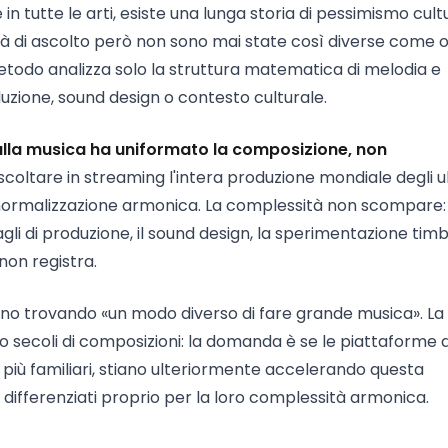
n tutte le arti, esiste una lunga storia di pessimismo cult
ità di ascolto però non sono mai state così diverse come o
 metodo analizza solo la struttura matematica di melodia e
duzione, sound design o contesto culturale.
 alla musica ha uniformato la composizione, non
oltare in streaming l'intera produzione mondiale degli ul
a normalizzazione armonica. La complessità non scompare: 
agli di produzione, il sound design, la sperimentazione timb
on registra.
nno trovando «un modo diverso di fare grande musica». La
 secoli di composizioni: la domanda è se le piattaforme d
e più familiari, stiano ulteriormente accelerando questa
differenziati proprio per la loro complessità armonica.