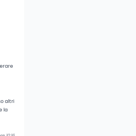
derare
o altri
e la
re 10:16