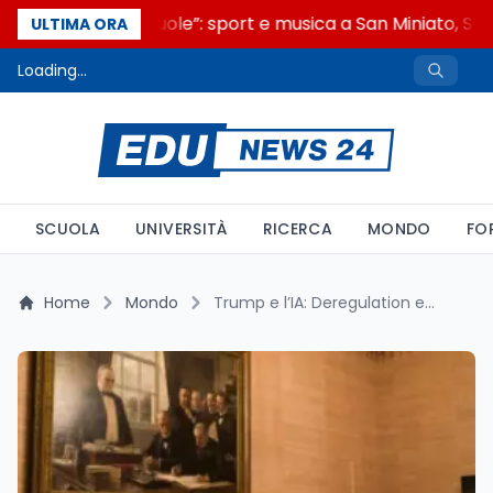
“Noi siamo le Scuole”: sport e musica a San Miniato, STEM
ULTIMA ORA
Loading...
SCUOLA
UNIVERSITÀ
RICERCA
MONDO
FO
Home
Mondo
Trump e l’IA: Deregulation e nuovi orizzonti formativi