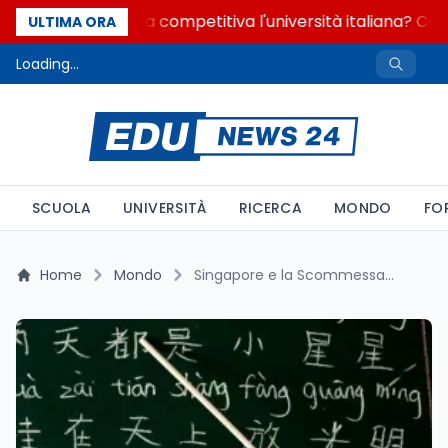
Quanto è ancora competitiva l'università italiana? Cosa 
ULTIMA ORA
Loading...
SCUOLA
UNIVERSITÀ
RICERCA
MONDO
FO
Home
Mondo
Singapore e la Scommessa sui Corsi in Mandarino: Opportunità e Rischi per la Diversità Accademica