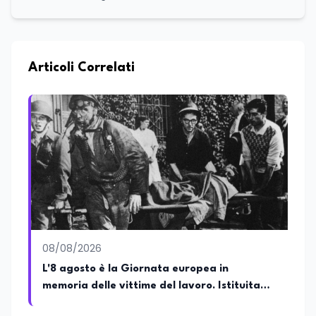
Commercio, con una solida esperienza
maturata nel settore della formazione.
Da anni lavora con competenza
nell’ambito della formazione
professionale, distinguendosi per una
Articoli Correlati
conoscenza approfondita delle politiche
attive del lavoro e delle dinamiche che
legano istruzione, occupazione e
sviluppo delle competenze. Alla
preparazione economica e professionale
affianca una grande passione per la
lettura e per il giornalismo, che ne
arricchiscono il profilo umano e
culturale. Spazia con disinvoltura tra
diverse tematiche, offrendo sempre il
proprio punto di vista con equilibrio,
sensibilità e spirito critico.
08/08/2026
L'8 agosto è la Giornata europea in
memoria delle vittime del lavoro. Istituita
dal Parlamento di Strasburgo in ricordo dei