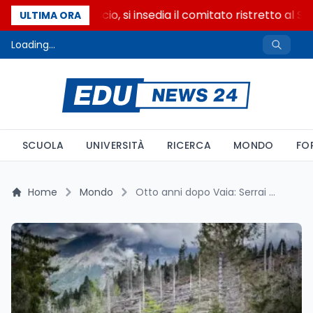
Riforma del calcio, si insedia il comitato ristretto al S
ULTIMA ORA
Loading...
SCUOLA
UNIVERSITÀ
RICERCA
MONDO
FO
Home
Mondo
Otto anni dopo Vaia: Serrai di Sottoguda riaperti, bostrico in calo