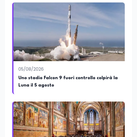
attive del lavoro e delle dinamiche che
legano istruzione, occupazione e
sviluppo delle competenze. Alla
preparazione economica e professionale
affianca una grande passione per la
lettura e per il giornalismo, che ne
arricchiscono il profilo umano e
culturale. Spazia con disinvoltura tra
diverse tematiche, offrendo sempre il
proprio punto di vista con equilibrio,
sensibilità e spirito critico.
05/08/2026
Uno stadio Falcon 9 fuori controllo colpirà la
Luna il 5 agosto