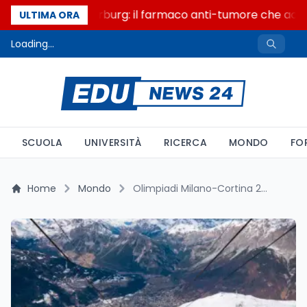
Un secolo di Warburg: il farmaco anti-tumore che accend
ULTIMA ORA
Loading...
SCUOLA
UNIVERSITÀ
RICERCA
MONDO
FO
Home
Mondo
Olimpiadi Milano-Cortina 2026: Le Infrastrutture Spingono il Mercato Immobiliare – Analisi e Prospettive