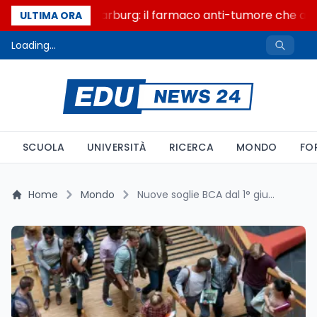
Un secolo di Warburg: il farmaco anti-tumore che accen
ULTIMA ORA
Loading...
SCUOLA
UNIVERSITÀ
RICERCA
MONDO
FO
Home
Mondo
Nuove soglie BCA dal 1° giugno: metà degli atenei UK rischia il blocco CAS