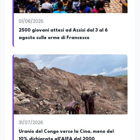
è autore di pubblicazioni in ambito
pedagogico sulle competenze
caratteriali e il framework LifeComp. Ha
tenuto interventi al Senato della
01/08/2026
Repubblica, alla Camera dei Deputati, in
2500 giovani attesi ad Assisi dal 3 al 6
Regione Lombardia e a Buenos Aires su
agosto sulle orme di Francesco
temi che spaziano dalla pedagogia
speciale, alla telemedicina ed alla
cooperazione internazionale. Innovation
Manager certificato MISE, unisce visione
strategica e competenza tecnologica
con una vocazione per il dialogo
istituzionale e la ricerca applicata.
31/07/2026
Uranio del Congo verso la Cina, meno del
10% dichiarato all'AIEA dal 2000