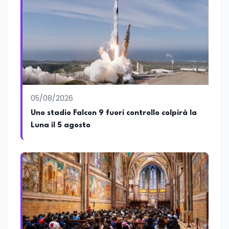
nella formazione professionale e nelle
politiche attive per il lavoro. In qualità di
Coordinatore Nazionale dei Progetti di
Ricerca presso ERSAF, guida iniziative che
coniugano intelligenza artificiale e
formazione, tra cui FindYourGoal.it,
piattaforma di orientamento scuola-
lavoro basata sul modello LifeComp,
Avatar4University.Org, sistema AI per la
05/08/2026
creazione di corsi universitari con avatar
docente, KeepYouCare.it, piattaforma di
Uno stadio Falcon 9 fuori controllo colpirà la
telemedicina, telesoccorso e
Luna il 5 agosto
telerefertazione. È inoltre Delegato della
Regione Calabria presso il Ministero degli
Esteri per la Cooperazione Internazionale
ed è membro del tavolo delle regioni,
dove coordina un progetto per la
creazione di un Hub Formativo in Tunisia.
Docente a contratto di Diritto
dell'Economia e Diritto Internazionale
presso la SSML di Lamezia Terme e
presso l'Università Telematica eCampus,