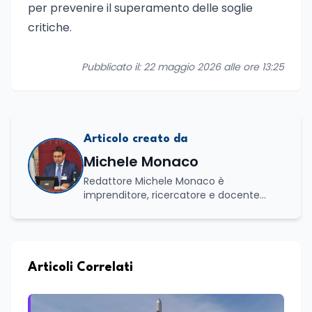
per prevenire il superamento delle soglie
critiche.
Pubblicato il: 22 maggio 2026 alle ore 13:25
Articolo creato da
Michele Monaco
Redattore Michele Monaco è
imprenditore, ricercatore e docente
universitario con oltre vent'anni di
esperienza nell'innovazione digitale, nella
formazione e nella consulenza
strategica. Laureato in Scienze Politiche
e Internazionali, è CEO di Adventus
Articoli Correlati
Consulting Jdoo (Umag, Croazia dove
risiede stabilmente) e Presidente
Nazionale di ENBAS, ente bilaterale attivo