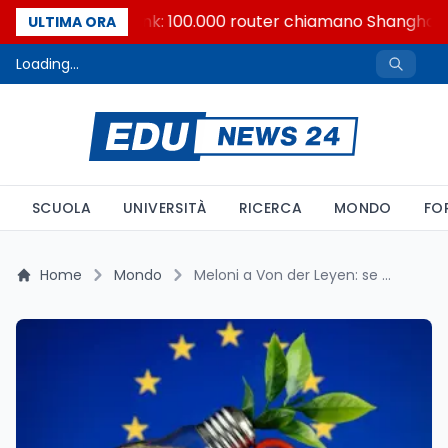
Backdoor Zbtlink: 100.000 router chiamano Shanghai da
ULTIMA ORA
Loading...
SCUOLA
UNIVERSITÀ
RICERCA
MONDO
FO
Home
Mondo
Meloni a Von der Leyen: se vale per la difesa, vale anche per l'energia