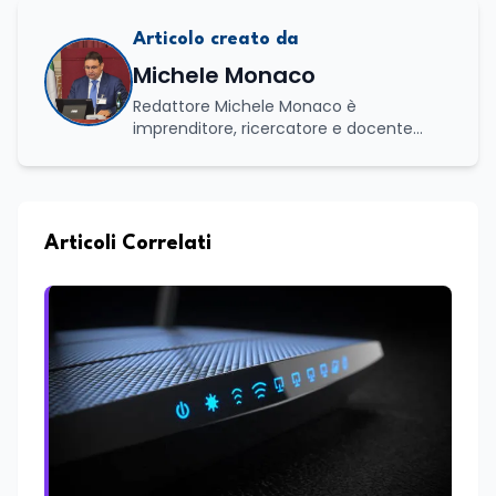
Articolo creato da
Michele Monaco
Redattore Michele Monaco è
imprenditore, ricercatore e docente
universitario con oltre vent'anni di
esperienza nell'innovazione digitale, nella
formazione e nella consulenza
strategica. Laureato in Scienze Politiche
e Internazionali, è CEO di Adventus
Articoli Correlati
Consulting Jdoo (Umag, Croazia dove
risiede stabilmente) e Presidente
Nazionale di ENBAS, ente bilaterale attivo
nella formazione professionale e nelle
politiche attive per il lavoro. In qualità di
Coordinatore Nazionale dei Progetti di
Ricerca presso ERSAF, guida iniziative che
coniugano intelligenza artificiale e
formazione, tra cui FindYourGoal.it,
piattaforma di orientamento scuola-
lavoro basata sul modello LifeComp,