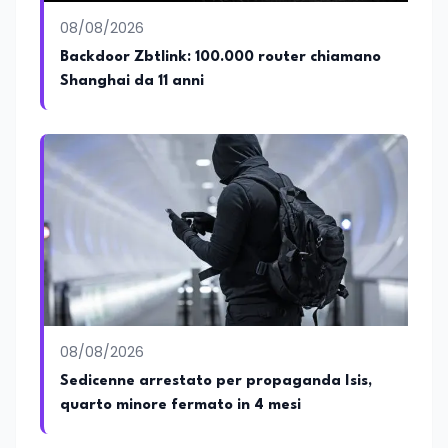
Avatar4University.Org, sistema AI per la
08/08/2026
creazione di corsi universitari con avatar
docente, KeepYouCare.it, piattaforma di
Backdoor Zbtlink: 100.000 router chiamano
telemedicina, telesoccorso e
Shanghai da 11 anni
telerefertazione. È inoltre Delegato della
Regione Calabria presso il Ministero degli
Esteri per la Cooperazione Internazionale
ed è membro del tavolo delle regioni,
dove coordina un progetto per la
creazione di un Hub Formativo in Tunisia.
Docente a contratto di Diritto
dell'Economia e Diritto Internazionale
presso la SSML di Lamezia Terme e
presso l'Università Telematica eCampus,
è autore di pubblicazioni in ambito
pedagogico sulle competenze
caratteriali e il framework LifeComp. Ha
tenuto interventi al Senato della
08/08/2026
Repubblica, alla Camera dei Deputati, in
Sedicenne arrestato per propaganda Isis,
Regione Lombardia e a Buenos Aires su
quarto minore fermato in 4 mesi
temi che spaziano dalla pedagogia
speciale, alla telemedicina ed alla