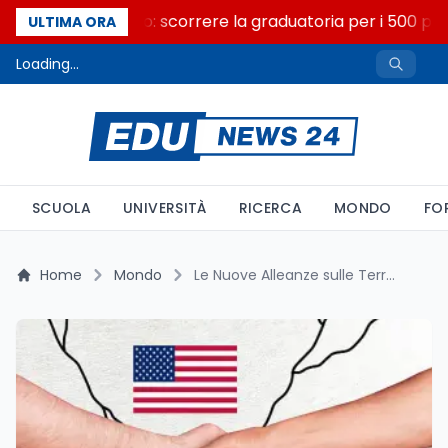
Consiglio di Stato: scorrere la graduatoria per i 500 post
ULTIMA ORA
Loading...
SCUOLA
UNIVERSITÀ
RICERCA
MONDO
FO
Home
Mondo
Le Nuove Alleanze sulle Terre Rare: L’Accordo UE-USA contro la Dipendenza dalla Cina