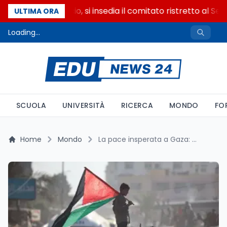
Riforma del calcio, si insedia il comitato ristretto al Sen
ULTIMA ORA
Loading...
SCUOLA
UNIVERSITÀ
RICERCA
MONDO
FO
Home
Mondo
La pace insperata a Gaza: protagonisti controversi e l’ironia della storia