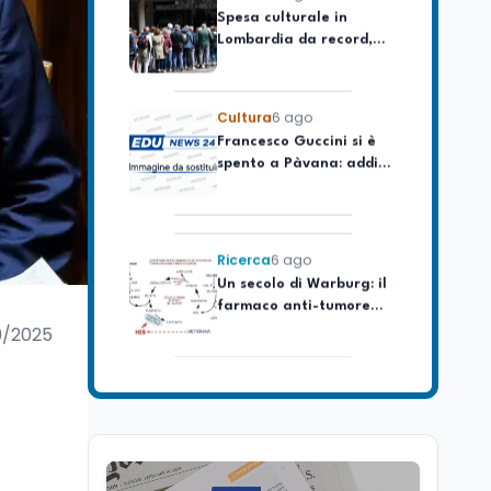
Lombardia da record,
ma la voragine Nord-
Sud triplica
Cultura
6 ago
Francesco Guccini si è
spento a Pàvana: addio
al Maestrone
Ricerca
6 ago
Un secolo di Warburg: il
farmaco anti-tumore
che accende la glicolisi
9/2025
Ricerca
6 ago
Il rivelatore che 'vede' i
reattori spenti
attraverso 400 metri di
roccia
Scuola
6 ago