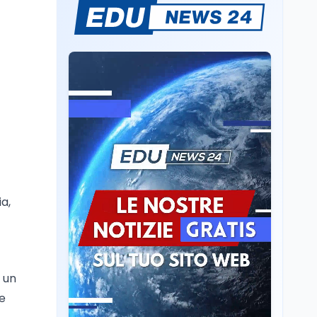
Il rivelatore che 'vede' i
reattori spenti
attraverso 400 metri di
roccia
Scuola
6 ago
Posizioni economiche
ATA: la matematica
degli arretrati fino a
4.150 euro
Cultura
6 ago
Spesa culturale in
Lombardia da record,
ma la voragine Nord-
a,
Sud triplica
Cultura
6 ago
Francesco Guccini si è
spento a Pàvana: addio
 un
al Maestrone
re