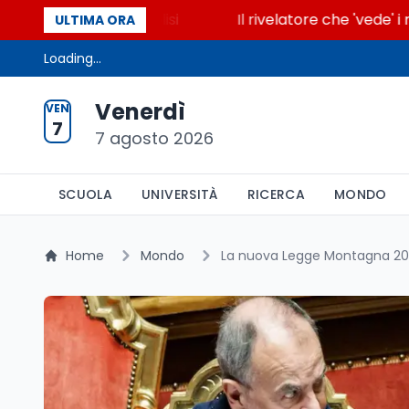
ccende la glicolisi
Il rivelatore che 'vede' i reatt
ULTIMA ORA
Loading...
Venerdì
VEN
7
7 agosto 2026
SCUOLA
UNIVERSITÀ
RICERCA
MONDO
Home
Mondo