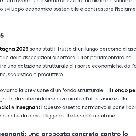
te", attraverso un insieme articolato di misure destinate a
 lo sviluppo economico sostenibile e contrastare l’isolam
25
tagna 2025
sono stati il frutto di un lungo percorso di as
cali e delle associazioni di settore. L’iter parlamentare ha
ire una dotazione strutturale di risorse economiche, dall’
rio, scolastico e produttivo.
roviamo la previsione di un fondo strutturale – il
Fondo per
to da sistemi di incentivi mirati all’attrazione e alla
dici
e
insegnanti
. Questo assetto normativo si pone l’obi
nto che da anni affligge molte località montane.
insegnanti: una proposta concreta contro lo