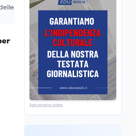
Posizioni economiche
delle
ATA: la matematica
degli arretrati fino a
4.150 euro
Cultura
6 ago
Spesa culturale in
per
Lombardia da record,
ma la voragine Nord-
Sud triplica
Cultura
6 ago
Francesco Guccini si è
spento a Pàvana: addio
al Maestrone
Ricerca
6 ago
Apri pagina video
Un secolo di Warburg: il
farmaco anti-tumore
che accende la glicolisi
Ricerca
6 ago