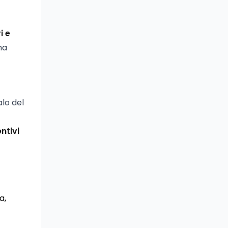
i e
ha
alo del
ntivi
a,