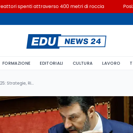
ori spenti attraverso 400 metri di roccia
Posizioni e
FORMAZIONE
EDITORIALI
CULTURA
LAVORO
T
La nuova Legge Montagna 2025: Strategie, Risorse e Futuro per le Terre Alte d’Italia