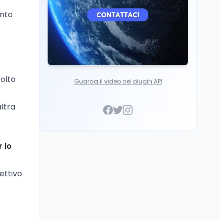
ento
colto
Guarda il video del plugin API
altra
 lo
ettivo