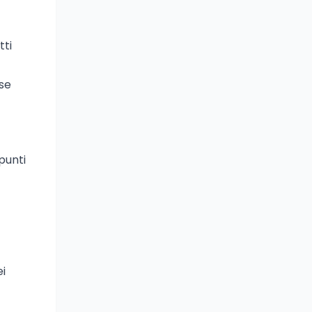
tti
rse
 punti
ei