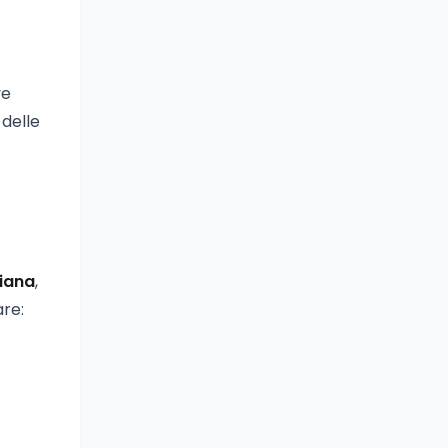
ve
 delle
liana
,
are: