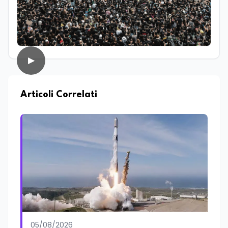
giornalismo enogastronomico. Da
sempre affascinato dal mondo della
comunicazione e del racconto, nel corso
della sua carriera ha lavorato anche
come addetto stampa e ha collaborato
con diverse testate online che si
▶
occupano di cultura, cronaca, società,
sport ed enogastronomia. Su
EduNews24.it scrive articoli e realizza
contenuti video dedicati ai temi della
Articoli Correlati
scuola, della formazione, della cultura e
dei cambiamenti sociali, cercando di
mantenere uno stile chiaro, divulgativo,
accessibile e attento alla veridicità. Tra
le sue passioni ci sono lo sport, la cucina,
la lettura e la stand up comedy: un
interesse che lo porta anche a
cimentarsi nella scrittura di testi comici.
05/08/2026