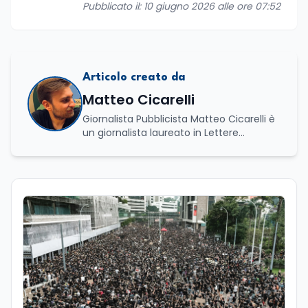
Pubblicato il: 10 giugno 2026 alle ore 07:52
Articolo creato da
Matteo Cicarelli
Giornalista Pubblicista Matteo Cicarelli è
un giornalista laureato in Lettere
Moderne e specializzato in Editoria e
Scrittura. Durante il suo percorso
accademico ha approfondito lo studio
della linguistica, della letteratura e della
comunicazione, sviluppando un forte
interesse per il mondo del giornalismo.
Infatti, ha dedicato le sue tesi a due
ambiti distinti ma complementari: da un
lato l’analisi della lingua e della cultura
indoeuropea, dall’altro lo studio della
narrazione giornalistica, con un
particolare approfondimento sul