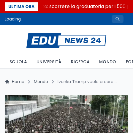
Consiglio di Stato: scorrere la graduatoria per i 500 pos
ULTIMA ORA
Loading...
SCUOLA
UNIVERSITÀ
RICERCA
MONDO
FO
Home
Mondo
Ivanka Trump vuole creare un resort sull'isola di Sazan in Albania: scattano le proteste degli ambientalisti