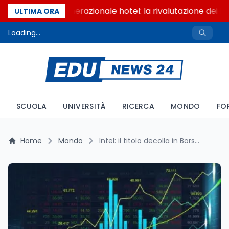
Passaggio generazionale hotel: la rivalutazione dei ben
ULTIMA ORA
Loading...
SCUOLA
UNIVERSITÀ
RICERCA
MONDO
FO
Home
Mondo
Intel: il titolo decolla in Borsa grazie alle indiscrezioni di un intervento pubblico guidato dall'amministrazione Trump