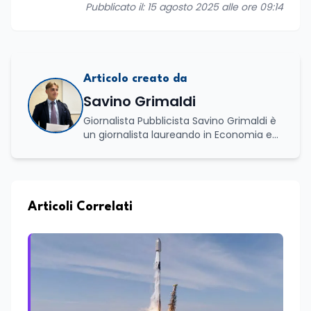
Pubblicato il: 15 agosto 2025 alle ore 09:14
Articolo creato da
Savino Grimaldi
Giornalista Pubblicista Savino Grimaldi è
un giornalista laureando in Economia e
Commercio, con una solida esperienza
maturata nel settore della formazione.
Da anni lavora con competenza
nell’ambito della formazione
professionale, distinguendosi per una
Articoli Correlati
conoscenza approfondita delle politiche
attive del lavoro e delle dinamiche che
legano istruzione, occupazione e
sviluppo delle competenze. Alla
preparazione economica e professionale
affianca una grande passione per la
lettura e per il giornalismo, che ne