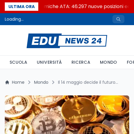
Posizioni economiche ATA: 46.297 nuove posizioni econ
ULTIMA ORA
Loading...
SCUOLA
UNIVERSITÀ
RICERCA
MONDO
FO
Home
Mondo
Il 14 maggio decide il futuro di Bitcoin ed Ethereum negli USA