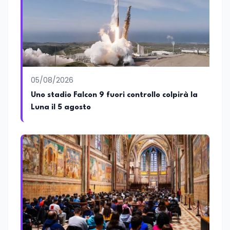
affianca una grande passione per la
lettura e per il giornalismo, che ne
arricchiscono il profilo umano e
culturale. Spazia con disinvoltura tra
diverse tematiche, offrendo sempre il
proprio punto di vista con equilibrio,
sensibilità e spirito critico.
05/08/2026
Uno stadio Falcon 9 fuori controllo colpirà la
Luna il 5 agosto