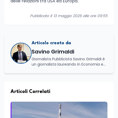
delle relazioni tra USA ed Europa.
Pubblicato il: 13 maggio 2026 alle ore 09:55
Articolo creato da
Savino Grimaldi
Giornalista Pubblicista Savino Grimaldi è
un giornalista laureando in Economia e
Commercio, con una solida esperienza
maturata nel settore della formazione.
Da anni lavora con competenza
nell’ambito della formazione
professionale, distinguendosi per una
Articoli Correlati
conoscenza approfondita delle politiche
attive del lavoro e delle dinamiche che
legano istruzione, occupazione e
sviluppo delle competenze. Alla
preparazione economica e professionale