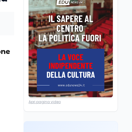
Camere in ferie,
riapertura il 9
settembre tra legge
elettorale e Rai. La
premier Meloni attesa a
Cultura
7 ago
Bari il 4 settembre per
Ravenna, il settembre
celebrare il governo più
dantesco nel 705°
longevo dell’Italia
anniversario della morte
one
repubblicana
del Sommo Poeta
Cultura
7 ago
Franca Ghitti a Santa
Giulia: il quarto capitolo
dei Palcoscenici
Scuola
7 ago
Apri pagina video
“Noi siamo le Scuole”:
sport e musica a San
Miniato, STEM a Lerici
con il progetto del Mim
Mondo
7 ago