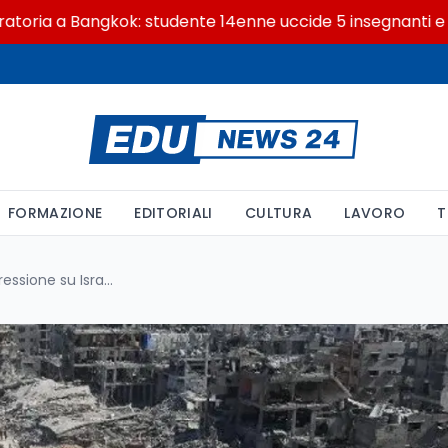
 a Bangkok: studente 14enne uccide 5 insegnanti e i nonni
FORMAZIONE
EDITORIALI
CULTURA
LAVORO
T
Gli Stati Uniti aumentano la pressione su Israele per la creazione di uno Stato palestinese: nuove dinamiche e ostacoli nel cessate il fuoco a Gaza