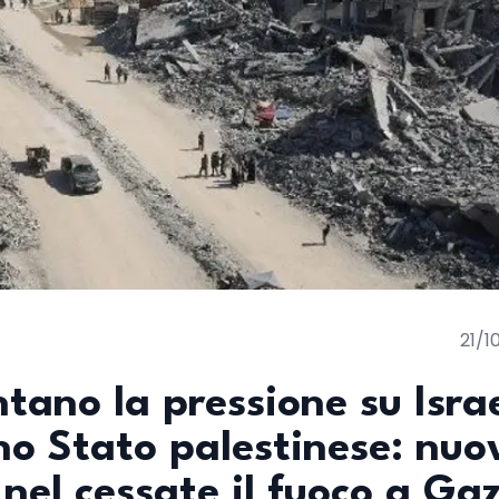
21/1
tano la pressione su Isra
uno Stato palestinese: nuo
 nel cessate il fuoco a Ga