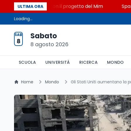
o, STEM a Lerici con il progetto del Mim
Sparatoria
ULTIMA ORA
Loading...
Sabato
SAB
8
8 agosto 2026
SCUOLA
UNIVERSITÀ
RICERCA
MONDO
Home
Mondo