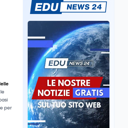
Sparatoria a Bangkok:
studente 14enne uccide
5 insegnanti e i nonni
Editoriali
7 ago
Camere in ferie,
riapertura il 9
settembre tra legge
elettorale e Rai. La
premier Meloni attesa a
Cultura
7 ago
Bari il 4 settembre per
Ravenna, il settembre
celebrare il governo più
dantesco nel 705°
longevo dell’Italia
anniversario della morte
elle
repubblicana
del Sommo Poeta
le
Cultura
7 ago
basi
Franca Ghitti a Santa
te per
Giulia: il quarto capitolo
dei Palcoscenici