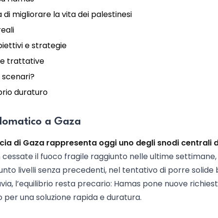
 di migliorare la vita dei palestinesi
eali
iettivi e strategie
lle trattative
i scenari?
librio duraturo
plomatico a Gaza
scia di Gaza rappresenta oggi uno degli snodi centrali d
cessate il fuoco fragile raggiunto nelle ultime settimane, 
unto livelli senza precedenti, nel tentativo di porre solide 
via, l’equilibrio resta precario: Hamas pone nuove richies
o per una soluzione rapida e duratura.