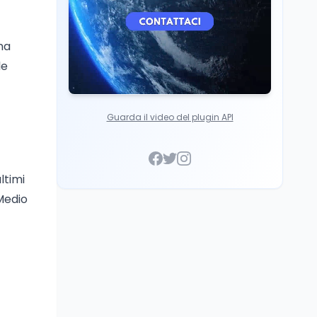
na
le
Guarda il video del plugin API
ltimi
 Medio