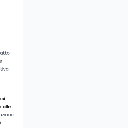
 atto
te
tiva.
esi
 alle
uzione
i