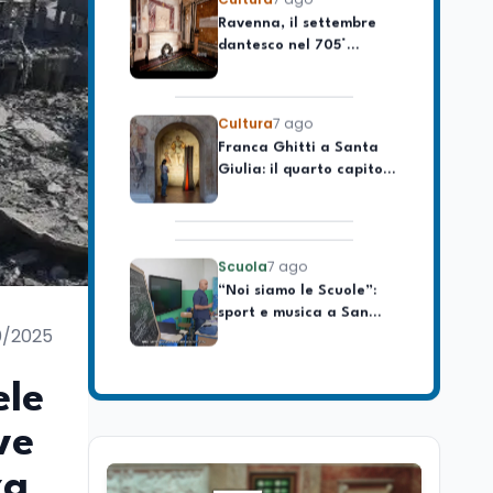
celebrare il governo più
dantesco nel 705°
longevo dell’Italia
anniversario della morte
repubblicana
del Sommo Poeta
Cultura
7 ago
Franca Ghitti a Santa
Giulia: il quarto capitolo
dei Palcoscenici
Scuola
7 ago
“Noi siamo le Scuole”:
sport e musica a San
Miniato, STEM a Lerici
con il progetto del Mim
0/2025
Mondo
7 ago
Sparatoria a Bangkok:
ele
studente 14enne uccide
5 insegnanti e i nonni
ve
za
Editoriali
7 ago