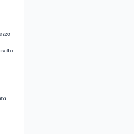
rezza
isulta
uta