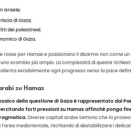
in Israele;
riscia di Gaza;
tti dei palestinesi;
onomico di Gaza.
ee rosse per Hamas e posizionano il disarmo non come un
 uno scambio più ampio. La complessità di queste richies
rallenta sensibilmente ogni progresso verso la pace defini
i arabi su Hamas
saico della questione di Gaza è rappresentato dai Pa
esercitando forti pressioni su Hamas affinché ponga fine
pragmatica.
Diverse capitali arabe temono che la prosec
 l’area mediorientale, rischiando di destabilizzare i delicat