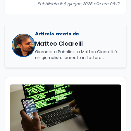
Pubblicato il: 8 giugno 2026 alle ore 06:12
Articolo creato da
Matteo Cicarelli
Giornalista Pubblicista Matteo Cicarelli è
un giornalista laureato in Lettere
Moderne e specializzato in Editoria e
Scrittura. Durante il suo percorso
accademico ha approfondito lo studio
della linguistica, della letteratura e della
comunicazione, sviluppando un forte
interesse per il mondo del giornalismo.
Infatti, ha dedicato le sue tesi a due
ambiti distinti ma complementari: da un
lato l’analisi della lingua e della cultura
indoeuropea, dall’altro lo studio della
narrazione giornalistica, con un
particolare approfondimento sul