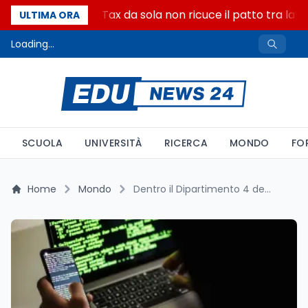
Perche la Start Tax da sola non ricuce il patto tra lavor
ULTIMA ORA
Loading...
SCUOLA
UNIVERSITÀ
RICERCA
MONDO
FO
Home
Mondo
Dentro il Dipartimento 4 dell'Università Bauman: come Mosca forma gli hacker del GRU