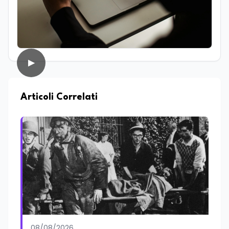
giornalismo enogastronomico. Da
sempre affascinato dal mondo della
comunicazione e del racconto, nel corso
della sua carriera ha lavorato anche
come addetto stampa e ha collaborato
con diverse testate online che si
▶
occupano di cultura, cronaca, società,
sport ed enogastronomia. Su
EduNews24.it scrive articoli e realizza
contenuti video dedicati ai temi della
Articoli Correlati
scuola, della formazione, della cultura e
dei cambiamenti sociali, cercando di
mantenere uno stile chiaro, divulgativo,
accessibile e attento alla veridicità. Tra
le sue passioni ci sono lo sport, la cucina,
la lettura e la stand up comedy: un
interesse che lo porta anche a
cimentarsi nella scrittura di testi comici.
08/08/2026