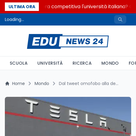
Quanto è ancora competitiva l'università italiana? Cos
ULTIMA ORA
Loading...
SCUOLA
UNIVERSITÀ
RICERCA
MONDO
FO
Home
Mondo
Dal tweet omofobo alla denuncia: Musk aggrava la sua posizione in Francia