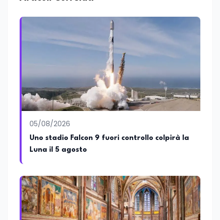
conoscenza approfondita delle politiche
attive del lavoro e delle dinamiche che
legano istruzione, occupazione e
sviluppo delle competenze. Alla
preparazione economica e professionale
affianca una grande passione per la
lettura e per il giornalismo, che ne
arricchiscono il profilo umano e
culturale. Spazia con disinvoltura tra
diverse tematiche, offrendo sempre il
proprio punto di vista con equilibrio,
sensibilità e spirito critico.
05/08/2026
Uno stadio Falcon 9 fuori controllo colpirà la
Luna il 5 agosto