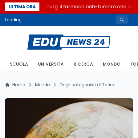
Un secolo di Warburg: il farmaco anti-tumore che accend
ULTIMA ORA
Loading...
SCUOLA
UNIVERSITÀ
RICERCA
MONDO
FO
Home
Mondo
Dagli antagonisti di Torino agli scandali internazionali: come le élite globali stanno ridefinendo gli equilibri della società